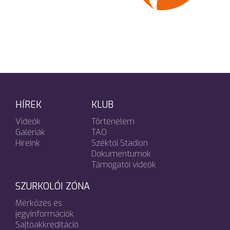
HÍREK
KLUB
Videók
Történelem
Galériák
TAO
Híreink
Széktói Stadion
Dokumentumok
Támogatói videók
SZURKOLÓI ZÓNA
Mérkőzés és
jegyinformációk
Sajtóakkreditáció