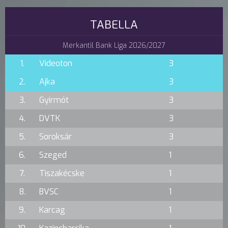
TABELLA
Merkantil Bank Liga 2026/2027
1.
Videoton
3
2.
Ajka
3
3.
Gyirmót
3
4.
DVTK
3
5.
Soroksár
3
6.
Szeged
1
7.
Tiszakécske
1
8.
BVSC
1
9.
Karcag
1