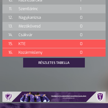
10.
Kazincbarcika
1
11.
Szentlőrinc
1
12.
Nagykanizsa
0
13.
Mezőkövesd
0
14.
Csákvár
0
15.
KTE
0
16.
Kozármisleny
0
RÉSZLETES TABELLA