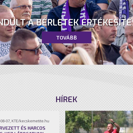
NDULT A BÉRLETEK ÉRTÉKESÍTÉ
TOVÁBB
HÍREK
-08-07, KTE/kecskemetite.hu
RVEZETT ÉS HARCOS