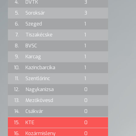
4.
DVTK
3
5.
Soroksár
3
6.
Szeged
1
7.
Tiszakécske
1
8.
BVSC
1
9.
Karcag
1
10.
Kazincbarcika
1
11.
Szentlőrinc
1
12.
Nagykanizsa
0
13.
Mezőkövesd
0
14.
Csákvár
0
15.
KTE
0
16.
Kozármisleny
0