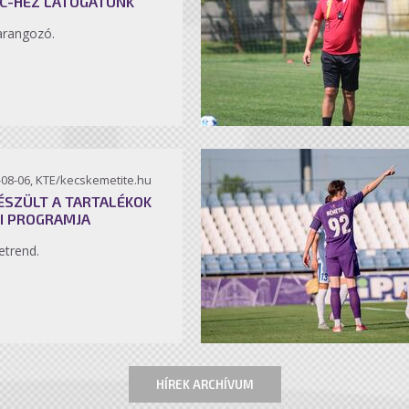
C-HEZ LÁTOGATUNK
arangozó.
-08-06, KTE/kecskemetite.hu
ÉSZÜLT A TARTALÉKOK
I PROGRAMJA
etrend.
HÍREK ARCHÍVUM