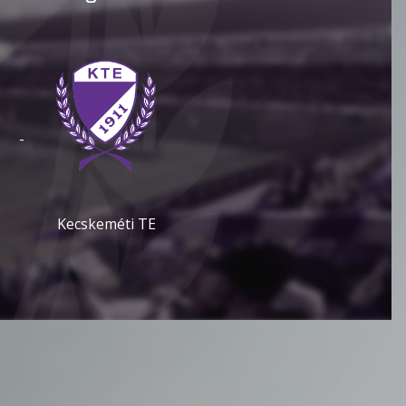
-
Kecskeméti TE