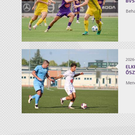
BVS
Beh
2026
ELK
ŐSZ
Men