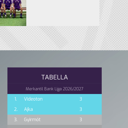
TABELLA
Merkantil Bank Liga 2026/2027
1.
Videoton
3
2.
Ajka
3
3.
Gyirmót
3