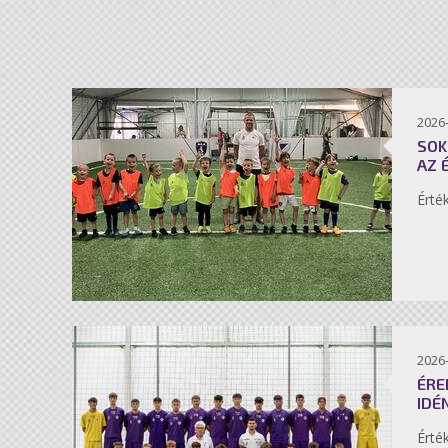
2026-
SOK
AZ 
Érté
2026-
ÉRE
IDÉ
Érté