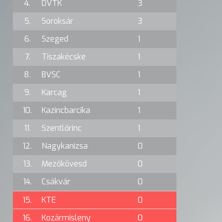
4.
DVTK
3
5.
Soroksár
3
6.
Szeged
1
7.
Tiszakécske
1
8.
BVSC
1
9.
Karcag
1
10.
Kazincbarcika
1
11.
Szentlőrinc
1
12.
Nagykanizsa
0
13.
Mezőkövesd
0
14.
Csákvár
0
15.
KTE
0
16.
Kozármisleny
0