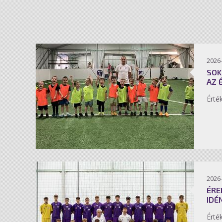
2026-
SOK
AZ 
Érté
2026-
ÉRE
IDÉ
Érté