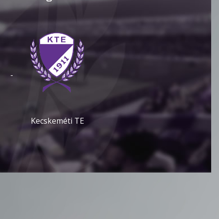
-
Kecskeméti TE