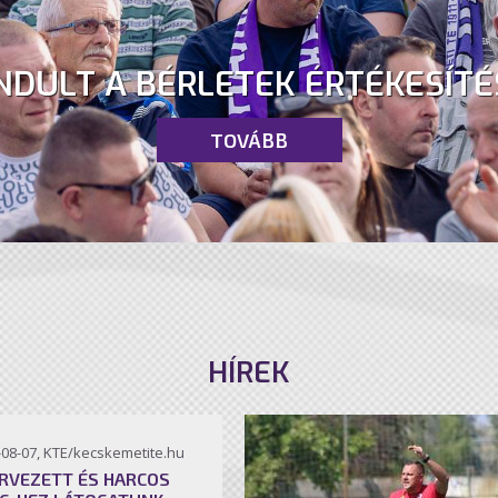
NDULT A BÉRLETEK ÉRTÉKESÍTÉ
TOVÁBB
HÍREK
-08-07, KTE/kecskemetite.hu
RVEZETT ÉS HARCOS