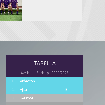
TABELLA
Merkantil Bank Liga 2026/2027
1.
Videoton
3
2.
Ajka
3
3.
Gyirmót
3