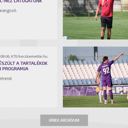
C-HEZ LÁTOGATUNK
arangozó.
-08-06, KTE/kecskemetite.hu
ÉSZÜLT A TARTALÉKOK
I PROGRAMJA
etrend.
HÍREK ARCHÍVUM