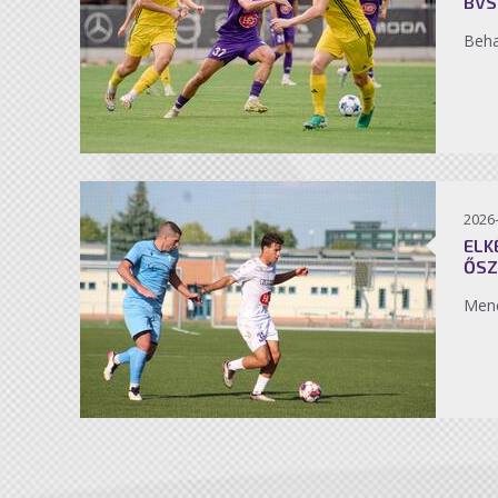
BVS
Beh
2026
ELK
ŐSZ
Men