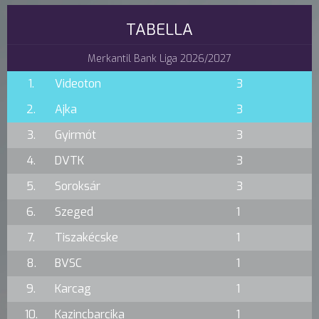
TABELLA
Merkantil Bank Liga 2026/2027
1.
Videoton
3
2.
Ajka
3
3.
Gyirmót
3
4.
DVTK
3
5.
Soroksár
3
6.
Szeged
1
7.
Tiszakécske
1
8.
BVSC
1
9.
Karcag
1
10.
Kazincbarcika
1