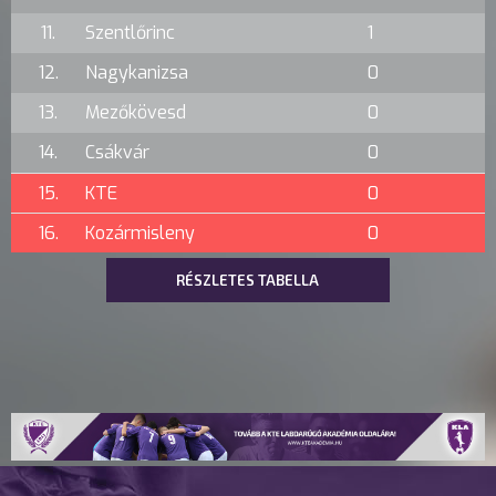
11.
Szentlőrinc
1
12.
Nagykanizsa
0
13.
Mezőkövesd
0
14.
Csákvár
0
15.
KTE
0
16.
Kozármisleny
0
RÉSZLETES TABELLA