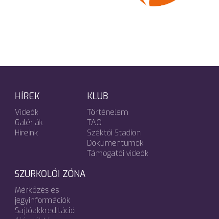
HÍREK
KLUB
Videók
Történelem
Galériák
TAO
Híreink
Széktói Stadion
Dokumentumok
Támogatói videók
SZURKOLÓI ZÓNA
Mérkőzés és
jegyinformációk
Sajtóakkreditáció