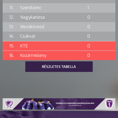
11.
Szentlőrinc
1
12.
Nagykanizsa
0
13.
Mezőkövesd
0
14.
Csákvár
0
15.
KTE
0
16.
Kozármisleny
0
RÉSZLETES TABELLA