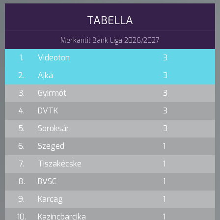
TABELLA
Merkantil Bank Liga 2026/2027
1.
Videoton
3
2.
Ajka
3
3.
Gyirmót
3
4.
DVTK
3
5.
Soroksár
3
6.
Szeged
1
7.
Tiszakécske
1
8.
BVSC
1
9.
Karcag
1
10.
Kazincbarcika
1