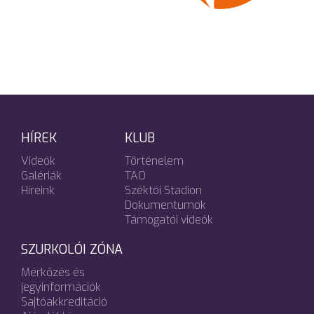
HÍREK
KLUB
Videók
Történelem
Galériák
TAO
Híreink
Széktói Stadion
Dokumentumok
Támogatói videók
SZURKOLÓI ZÓNA
Mérkőzés és
jegyinformációk
Sajtóakkreditáció