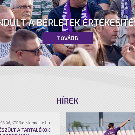
NDULT A BÉRLETEK ÉRTÉKESÍTÉ
TOVÁBB
HÍREK
-08-06, KTE/kecskemetite.hu
ÉSZÜLT A TARTALÉKOK