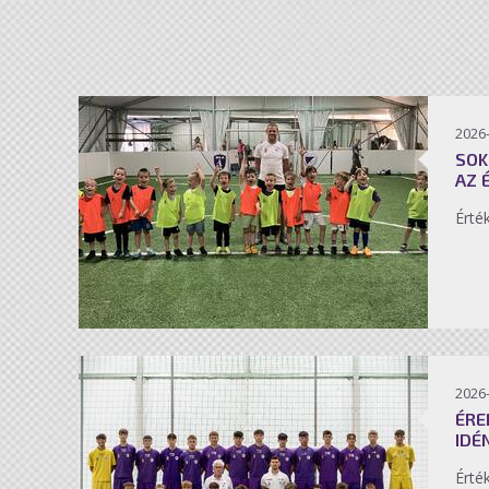
2026-
SOK
AZ 
Érté
2026-
ÉRE
IDÉ
Érté