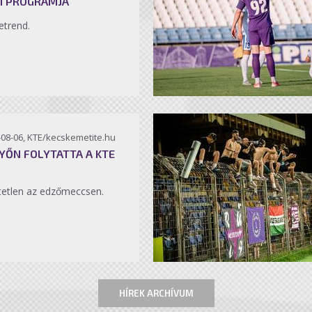
I PROGRAMJA
etrend.
-08-06, KTE/kecskemetite.hu
YŐN FOLYTATTA A KTE
etlen az edzőmeccsen.
HÍREK ARCHÍVUM