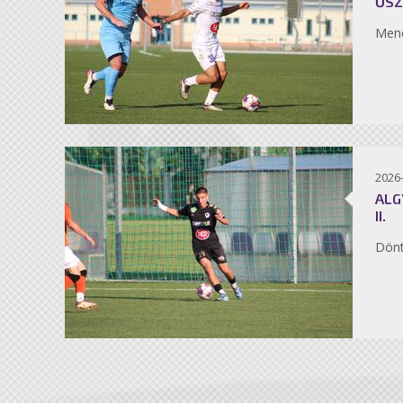
ŐSZ
Men
2026
ALG
II.
Dönt