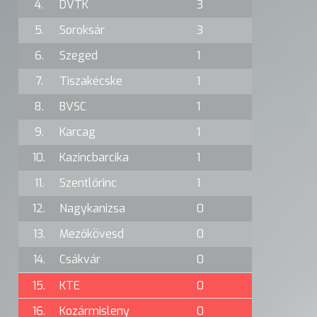
4.
DVTK
3
5.
Soroksár
3
6.
Szeged
1
7.
Tiszakécske
1
8.
BVSC
1
9.
Karcag
1
10.
Kazincbarcika
1
11.
Szentlőrinc
1
12.
Nagykanizsa
0
13.
Mezőkövesd
0
14.
Csákvár
0
15.
KTE
0
16.
Kozármisleny
0