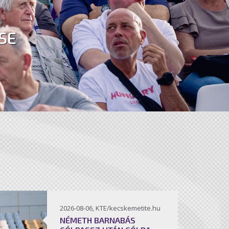
SE
2026-08-06, KTE/kecskemetite.hu
NÉMETH BARNABÁS