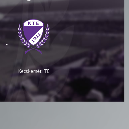
-
Kecskeméti TE