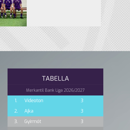
TABELLA
Merkantil Bank Liga 2026/2027
1.
Videoton
3
2.
Ajka
3
3.
Gyirmót
3