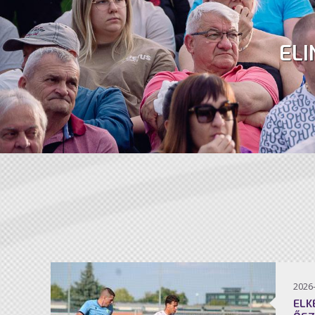
ELI
2026
ELK