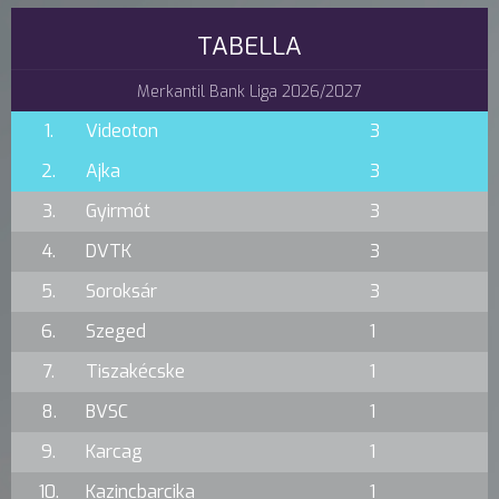
TABELLA
Merkantil Bank Liga 2026/2027
1.
Videoton
3
2.
Ajka
3
3.
Gyirmót
3
4.
DVTK
3
5.
Soroksár
3
6.
Szeged
1
7.
Tiszakécske
1
8.
BVSC
1
9.
Karcag
1
10.
Kazincbarcika
1