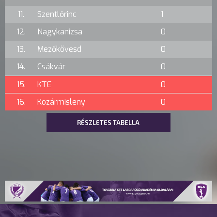
11.
Szentlőrinc
1
12.
Nagykanizsa
0
13.
Mezőkövesd
0
14.
Csákvár
0
15.
KTE
0
16.
Kozármisleny
0
RÉSZLETES TABELLA