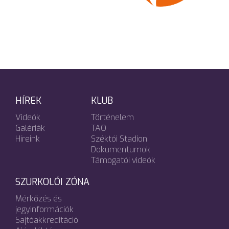
HÍREK
KLUB
Videók
Történelem
Galériák
TAO
Híreink
Széktói Stadion
Dokumentumok
Támogatói videók
SZURKOLÓI ZÓNA
Mérkőzés és
jegyinformációk
Sajtóakkreditáció