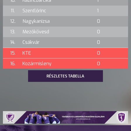
10.
Kazincbarcika
1
11.
Szentlőrinc
1
12.
Nagykanizsa
0
13.
Mezőkövesd
0
14.
Csákvár
0
15.
KTE
0
16.
Kozármisleny
0
RÉSZLETES TABELLA