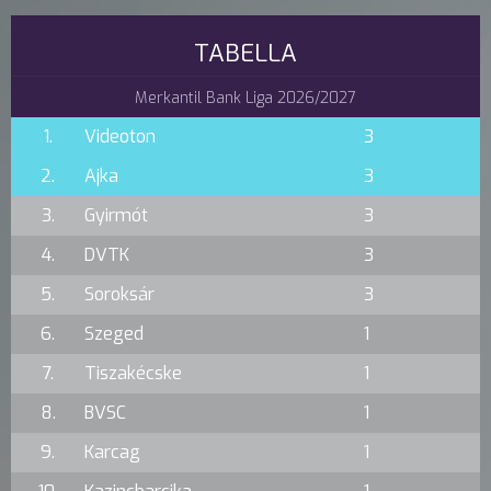
TABELLA
Merkantil Bank Liga 2026/2027
1.
Videoton
3
2.
Ajka
3
3.
Gyirmót
3
4.
DVTK
3
5.
Soroksár
3
6.
Szeged
1
7.
Tiszakécske
1
8.
BVSC
1
9.
Karcag
1