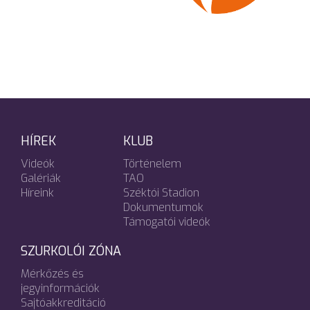
HÍREK
KLUB
Videók
Történelem
Galériák
TAO
Híreink
Széktói Stadion
Dokumentumok
Támogatói videók
SZURKOLÓI ZÓNA
Mérkőzés és
jegyinformációk
Sajtóakkreditáció