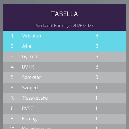
TABELLA
Merkantil Bank Liga 2026/2027
1.
Videoton
3
2.
Ajka
3
3.
Gyirmót
3
4.
DVTK
3
5.
Soroksár
3
6.
Szeged
1
7.
Tiszakécske
1
8.
BVSC
1
9.
Karcag
1