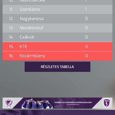
10.
Kazincbarcika
1
11.
Szentlőrinc
1
12.
Nagykanizsa
0
13.
Mezőkövesd
0
14.
Csákvár
0
15.
KTE
0
16.
Kozármisleny
0
RÉSZLETES TABELLA