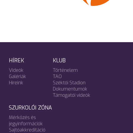
HÍREK
KLUB
Videók
Történelem
Galériák
TAO
Híreink
Széktói Stadion
Dokumentumok
Támogatói videók
SZURKOLÓI ZÓNA
Mérkőzés és
jegyinformációk
Sajtóakkreditáció