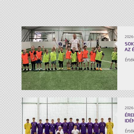
2026-
SOK
AZ 
Érté
2026-
ÉRE
IDÉ
Érté