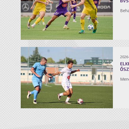
BVS
Beh
2026
ELK
ŐSZ
Men