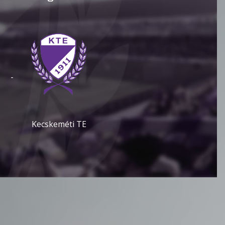
-
Kecskeméti TE