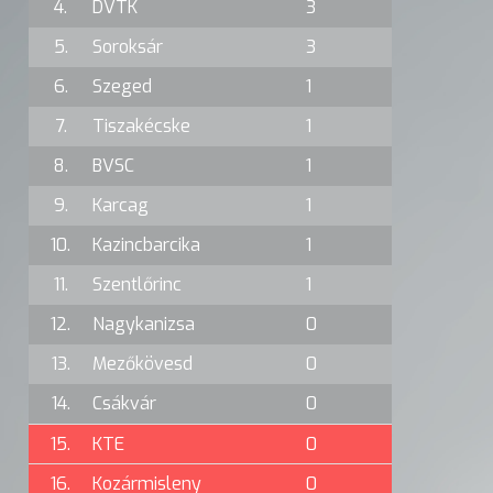
4.
DVTK
3
5.
Soroksár
3
6.
Szeged
1
7.
Tiszakécske
1
8.
BVSC
1
9.
Karcag
1
10.
Kazincbarcika
1
11.
Szentlőrinc
1
12.
Nagykanizsa
0
13.
Mezőkövesd
0
14.
Csákvár
0
15.
KTE
0
16.
Kozármisleny
0