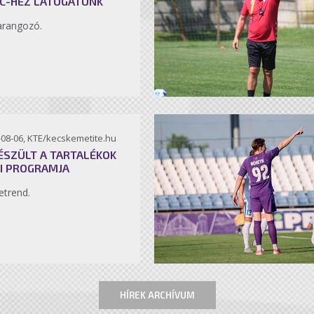
C-HEZ LÁTOGATUNK
arangozó.
-08-06, KTE/kecskemetite.hu
ÉSZÜLT A TARTALÉKOK
I PROGRAMJA
etrend.
HÍREK ARCHÍVUM