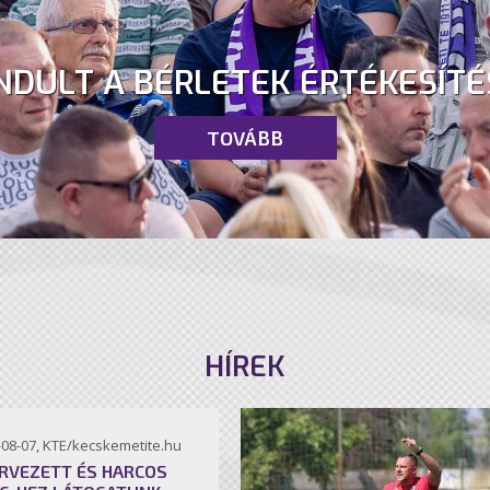
NDULT A BÉRLETEK ÉRTÉKESÍTÉ
TOVÁBB
HÍREK
-08-07, KTE/kecskemetite.hu
RVEZETT ÉS HARCOS