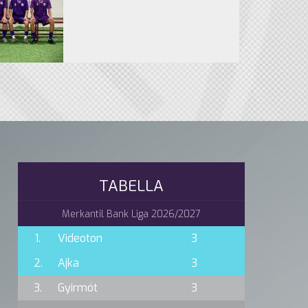
TABELLA
Merkantil Bank Liga 2026/2027
1.
Videoton
3
2.
Ajka
3
3.
Gyirmót
3