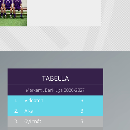
TABELLA
Merkantil Bank Liga 2026/2027
1.
Videoton
3
2.
Ajka
3
3.
Gyirmót
3