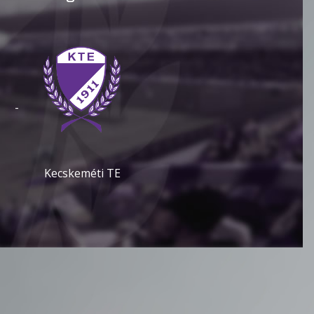
-
Kecskeméti TE