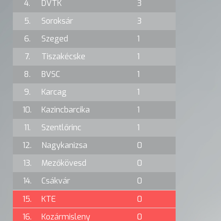
4.
DVTK
3
5.
Soroksár
3
6.
Szeged
1
7.
Tiszakécske
1
8.
BVSC
1
9.
Karcag
1
10.
Kazincbarcika
1
11.
Szentlőrinc
1
12.
Nagykanizsa
0
13.
Mezőkövesd
0
14.
Csákvár
0
15.
KTE
0
16.
Kozármisleny
0