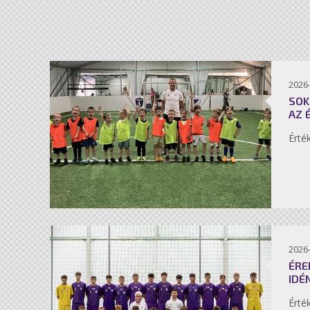
2026-
SOK
AZ 
Érté
2026-
ÉRE
IDÉ
Érté