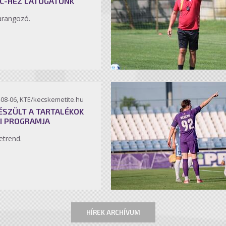
C-HEZ LÁTOGATUNK
arangozó.
-08-06, KTE/kecskemetite.hu
ÉSZÜLT A TARTALÉKOK
I PROGRAMJA
etrend.
HÍREK ARCHÍVUM