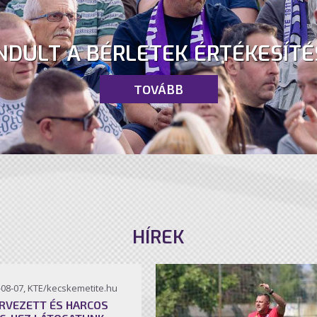
NDULT A BÉRLETEK ÉRTÉKESÍTÉ
TOVÁBB
HÍREK
-08-07, KTE/kecskemetite.hu
RVEZETT ÉS HARCOS