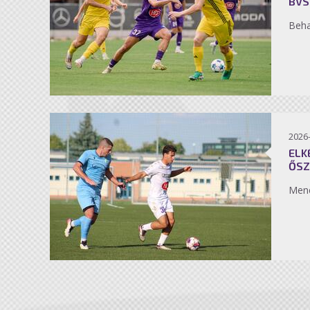
BVS
Beh
2026
ELK
ŐSZ
Men