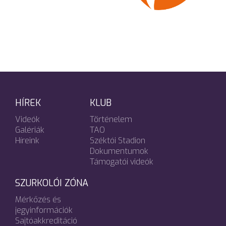
HÍREK
KLUB
Videók
Történelem
Galériák
TAO
Híreink
Széktói Stadion
Dokumentumok
Támogatói videók
SZURKOLÓI ZÓNA
Mérkőzés és
jegyinformációk
Sajtóakkreditáció