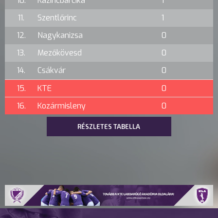
10.
Kazincbarcika
1
11.
Szentlőrinc
1
12.
Nagykanizsa
0
13.
Mezőkövesd
0
14.
Csákvár
0
15.
KTE
0
16.
Kozármisleny
0
RÉSZLETES TABELLA