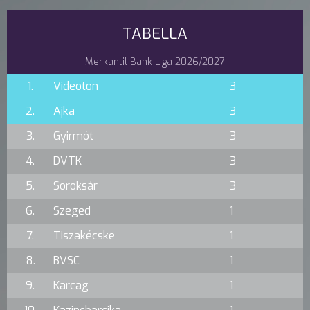
TABELLA
Merkantil Bank Liga 2026/2027
1.
Videoton
3
2.
Ajka
3
3.
Gyirmót
3
4.
DVTK
3
5.
Soroksár
3
6.
Szeged
1
7.
Tiszakécske
1
8.
BVSC
1
9.
Karcag
1