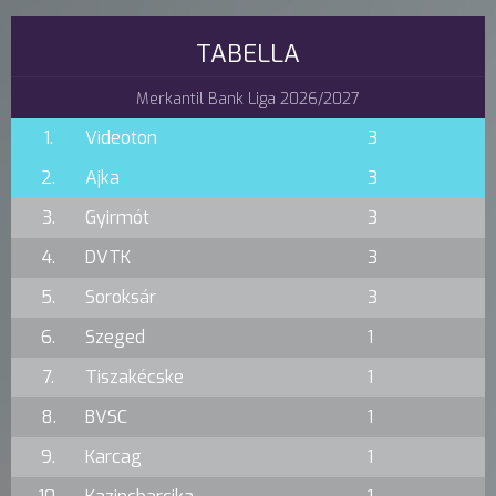
TABELLA
Merkantil Bank Liga 2026/2027
1.
Videoton
3
2.
Ajka
3
3.
Gyirmót
3
4.
DVTK
3
5.
Soroksár
3
6.
Szeged
1
7.
Tiszakécske
1
8.
BVSC
1
9.
Karcag
1