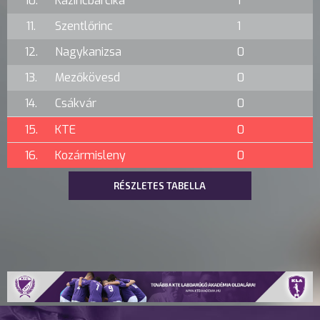
10.
Kazincbarcika
1
11.
Szentlőrinc
1
12.
Nagykanizsa
0
13.
Mezőkövesd
0
14.
Csákvár
0
15.
KTE
0
16.
Kozármisleny
0
RÉSZLETES TABELLA