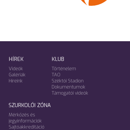
HÍREK
KLUB
Videók
Történelem
Galériák
TAO
Híreink
Széktói Stadion
Dokumentumok
Támogatói videók
SZURKOLÓI ZÓNA
Mérkőzés és
jegyinformációk
Sajtóakkreditáció