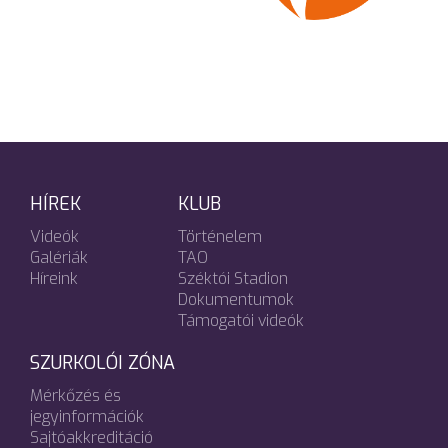
HÍREK
KLUB
Videók
Történelem
Galériák
TAO
Híreink
Széktói Stadion
Dokumentumok
Támogatói videók
SZURKOLÓI ZÓNA
Mérkőzés és
jegyinformációk
Sajtóakkreditáció