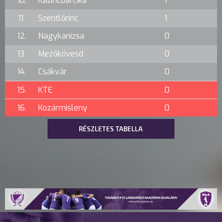
10.
Kazincbarcika
1
11.
Szentlőrinc
1
12.
Nagykanizsa
0
13.
Mezőkövesd
0
14.
Csákvár
0
15.
KTE
0
16.
Kozármisleny
0
RÉSZLETES TABELLA