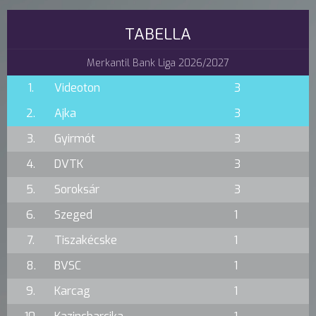
TABELLA
Merkantil Bank Liga 2026/2027
1.
Videoton
3
2.
Ajka
3
3.
Gyirmót
3
4.
DVTK
3
5.
Soroksár
3
6.
Szeged
1
7.
Tiszakécske
1
8.
BVSC
1
9.
Karcag
1