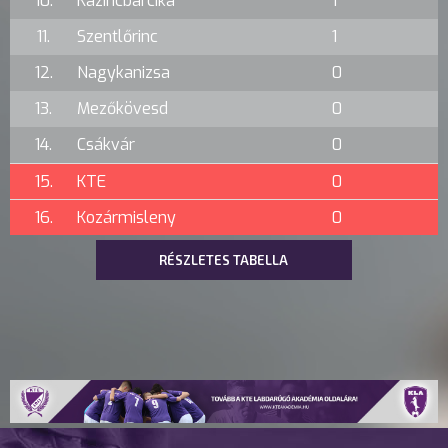
10.
Kazincbarcika
1
11.
Szentlőrinc
1
12.
Nagykanizsa
0
13.
Mezőkövesd
0
14.
Csákvár
0
15.
KTE
0
16.
Kozármisleny
0
RÉSZLETES TABELLA