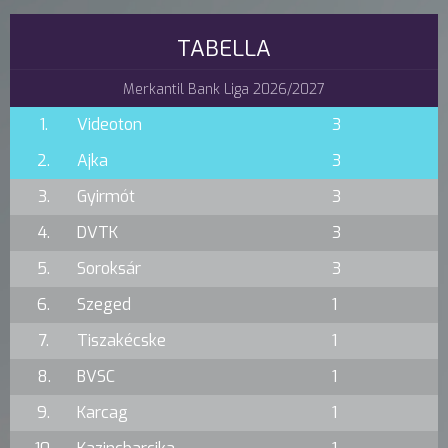
TABELLA
Merkantil Bank Liga 2026/2027
1.
Videoton
3
2.
Ajka
3
3.
Gyirmót
3
4.
DVTK
3
5.
Soroksár
3
6.
Szeged
1
7.
Tiszakécske
1
8.
BVSC
1
9.
Karcag
1