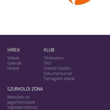
HÍREK
KLUB
Videók
Történelem
Galériák
TAO
Híreink
Széktói Stadion
Dokumentumok
Támogatói videók
SZURKOLÓI ZÓNA
Mérkőzés és
jegyinformációk
Sajtóakkreditáció