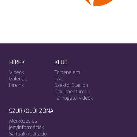
HÍREK
KLUB
Videók
Történelem
Galériák
TAO
Híreink
Széktói Stadion
Dokumentumok
Támogatói videók
SZURKOLÓI ZÓNA
Mérkőzés és
jegyinformációk
Sajtóakkreditáció