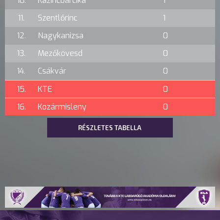
10.
Kazincbarcika
1
11.
Szentlőrinc
1
12.
Nagykanizsa
0
13.
Mezőkövesd
0
14.
Csákvár
0
15.
KTE
0
16.
Kozármisleny
0
RÉSZLETES TABELLA