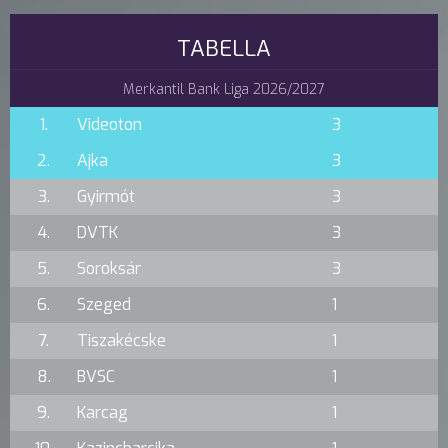
TABELLA
Merkantil Bank Liga 2026/2027
1.
Videoton
3
2.
Ajka
3
3.
Gyirmót
3
4.
DVTK
3
5.
Soroksár
3
6.
Szeged
1
7.
Tiszakécske
1
8.
BVSC
1
9.
Karcag
1