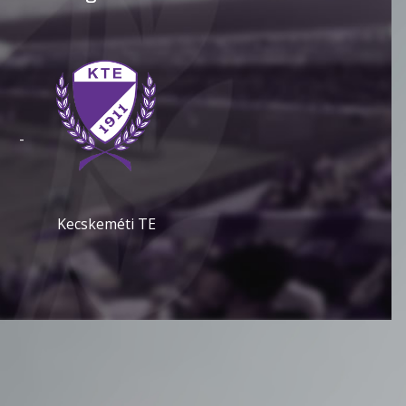
-
Kecskeméti TE