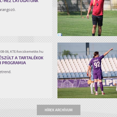
C-HEZ LÁTOGATUNK
arangozó.
-08-06, KTE/kecskemetite.hu
ÉSZÜLT A TARTALÉKOK
I PROGRAMJA
etrend.
HÍREK ARCHÍVUM