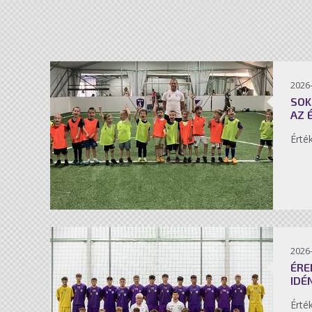
2026-
SOK
AZ 
Érté
2026-
ÉRE
IDÉ
Érté