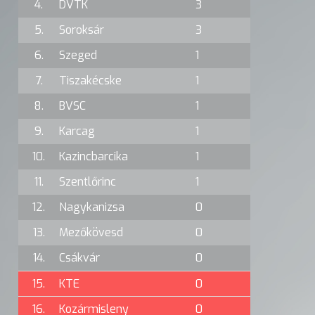
4.
DVTK
3
5.
Soroksár
3
6.
Szeged
1
7.
Tiszakécske
1
8.
BVSC
1
9.
Karcag
1
10.
Kazincbarcika
1
11.
Szentlőrinc
1
12.
Nagykanizsa
0
13.
Mezőkövesd
0
14.
Csákvár
0
15.
KTE
0
16.
Kozármisleny
0