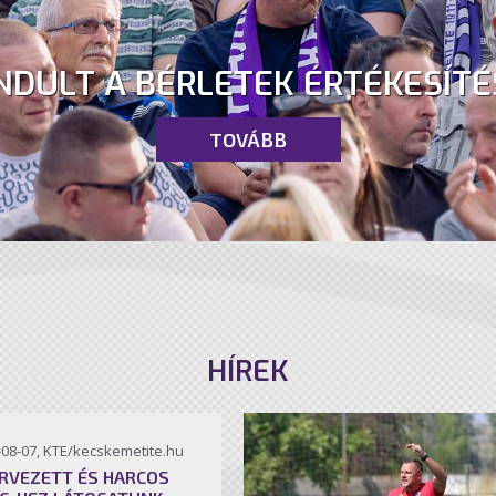
NDULT A BÉRLETEK ÉRTÉKESÍTÉ
TOVÁBB
HÍREK
-08-07, KTE/kecskemetite.hu
RVEZETT ÉS HARCOS