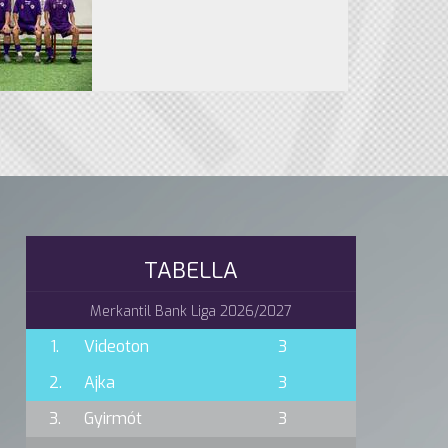
TABELLA
Merkantil Bank Liga 2026/2027
1.
Videoton
3
2.
Ajka
3
3.
Gyirmót
3