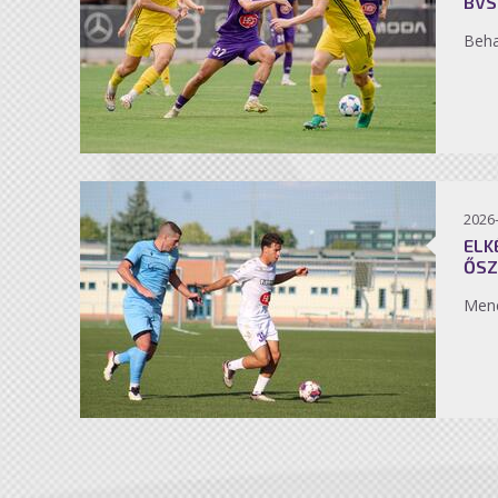
BVS
Beh
2026
ELK
ŐSZ
Men