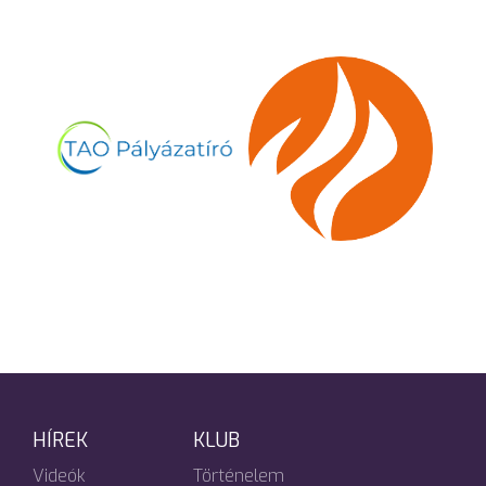
HÍREK
KLUB
Videók
Történelem