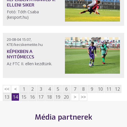
ELLENI SIKER
Fotó: Tóth Csaba
(kesport.hu)
20-08-04 15:07,
KTE/kecskemetite.hu
KÉPEKBEN A
NYITÓMECCS
Az FTC II. ellen kezdtünk.
<<
<
1
2
3
4
5
6
7
8
9
10
11
12
13
14
15
16
17
18
19
20
>
>>
Média partnerek