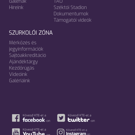
Galériák
TAO
Híreink
Széktói Stadion
Dokumentumok
Támogatói videók
SZURKOLÓI ZÓNA
Mérkőzés és
jegyinformációk
Sajtóakkreditáció
Ajándéktárgy
Kezdőrúgás
Videóink
Galériáink