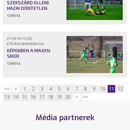
SZEKSZÁRD ELLENI
HAZAI DÖNTETLEN
Galéria.
21-03-30 12:28,
KTE/kecskemetite.hu
KÉPEKBEN A MAJOSI
SIKER
Galéria.
<<
<
1
2
3
4
5
6
7
8
9
10
11
12
13
14
15
16
17
18
19
20
>
>>
Média partnerek