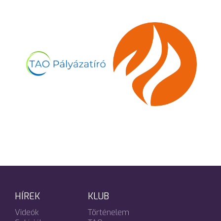
HÍREK
KLUB
Videók
Történelem