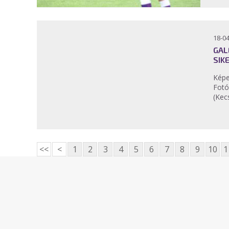
18-04
GAL
SIK
Képe
Fotó
(Kec
<<
<
1
2
3
4
5
6
7
8
9
10
1