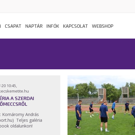
B
CSAPAT
NAPTÁR
INFÓK
KAPCSOLAT
WEBSHOP
-20 10:45,
kecskemetite.hu
ÉRIA A SZERDAI
ŐMECCSRŐL
: Komáromy András
port.hu) Teljes galéria
book oldalunkon!