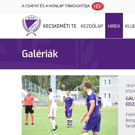
A CSAPAT ÉS A HONLAP TÁMOGATÓJA:
KEZDŐLAP
HÍREK
KLU
Galériák
18-07
KTE/
GAL
EDZ
Fotó
(kes
face