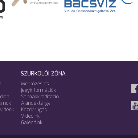
SZURKOLÓI ZÓNA
m
Mérkőzés és
jegyinformációk
adion
Sajtóakkreditáció
umok
Ajándéktárgy
videók
Kezdőrúgás
Videóink
Galériáink