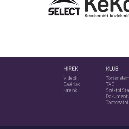
HÍREK
KLUB
Videók
Történele
Galériák
TAO
Híreink
Széktói St
Dokument
Támogatói 