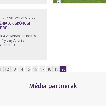
-10 14:08, Nyitray András
ÉRIA A KISKŐRÖSI
ERRŐL
k a vasárnapi bajnokiról.
: Nyitray András
skeméti LC)
1
12
13
14
15
16
17
18
19
20
Média partnerek