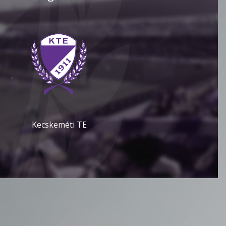
-
Kecskeméti TE