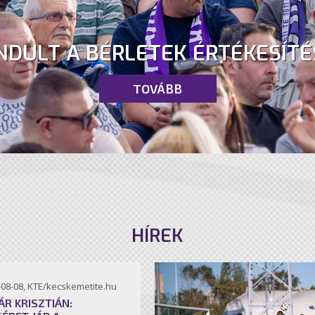
NDULT A BÉRLETEK ÉRTÉKESÍTÉ
TOVÁBB
HÍREK
-08-08, KTE/kecskemetite.hu
ÁR KRISZTIÁN: