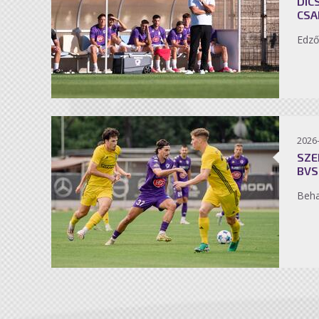
DIC
CSA
Edző
2026
SZE
BVS
Beh