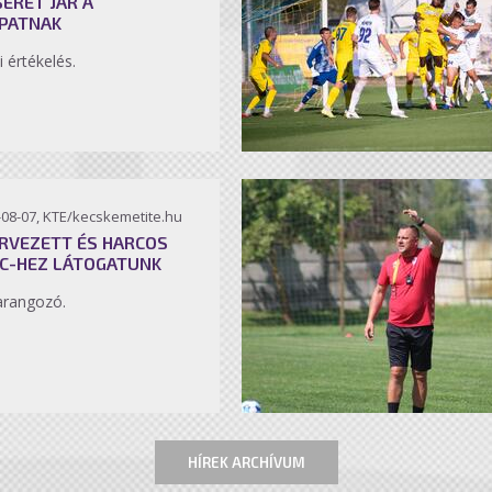
SÉRET JÁR A
PATNAK
i értékelés.
-08-07, KTE/kecskemetite.hu
RVEZETT ÉS HARCOS
C-HEZ LÁTOGATUNK
arangozó.
HÍREK ARCHÍVUM