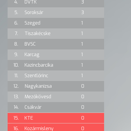
4.
DVTK
3
5.
Soroksár
3
6.
Szeged
1
7.
Tiszakécske
1
8.
BVSC
1
9.
Karcag
1
10.
Kazincbarcika
1
11.
Szentlőrinc
1
12.
Nagykanizsa
0
13.
Mezőkövesd
0
14.
Csákvár
0
15.
KTE
0
16.
Kozármisleny
0