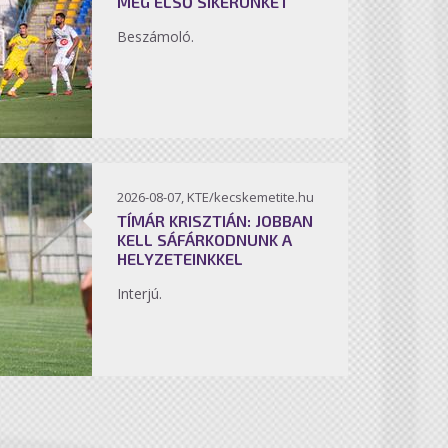
MEG ELSŐ SIKERÜNKET
Beszámoló.
2026-08-07, KTE/kecskemetite.hu
TÍMÁR KRISZTIÁN: JOBBAN
KELL SÁFÁRKODNUNK A
HELYZETEINKKEL
Interjú.