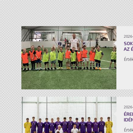
2026-
SOK
AZ 
Érté
2026-
ÉRE
IDÉ
Érté