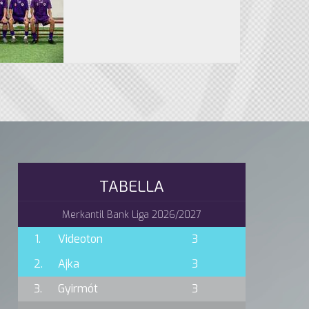
TABELLA
Merkantil Bank Liga 2026/2027
1.
Videoton
3
2.
Ajka
3
3.
Gyirmót
3