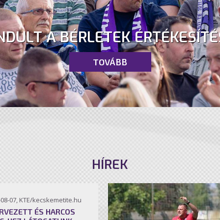
NDULT A BÉRLETEK ÉRTÉKESÍTÉ
TOVÁBB
HÍREK
-08-07, KTE/kecskemetite.hu
RVEZETT ÉS HARCOS