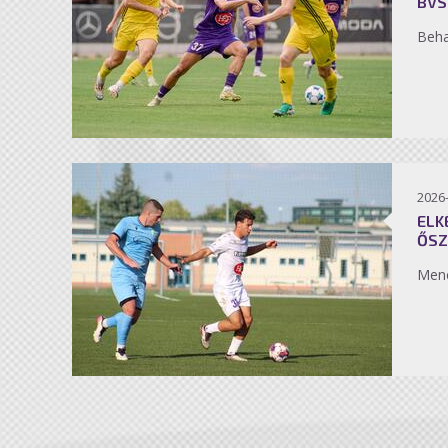
BVS
Beh
2026
ELK
ŐSZ
Men