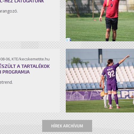
C-HEZ LÁTOGATUNK
arangozó.
-08-06, KTE/kecskemetite.hu
ÉSZÜLT A TARTALÉKOK
I PROGRAMJA
etrend.
HÍREK ARCHÍVUM