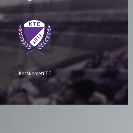
-
Kecskeméti TE