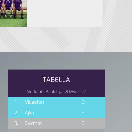
TABELLA
Merkantil Bank Liga 2026/2027
1.
Videoton
3
2.
Ajka
3
3.
Gyirmót
3