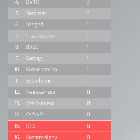
4.
DVTK
3
5.
Soroksár
3
6.
Szeged
1
7.
Tiszakécske
1
8.
BVSC
1
9.
Karcag
1
10.
Kazincbarcika
1
11.
Szentlőrinc
1
12.
Nagykanizsa
0
13.
Mezőkövesd
0
14.
Csákvár
0
15.
KTE
0
16.
Kozármisleny
0