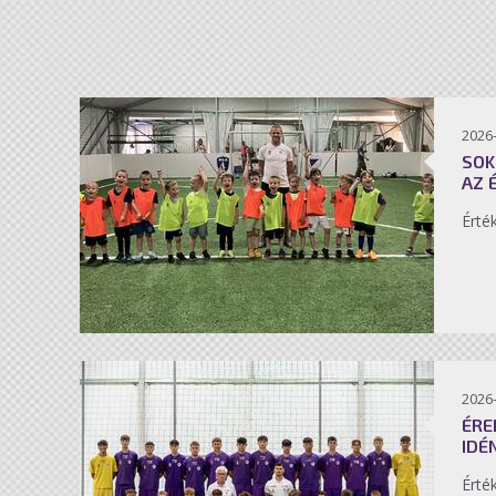
2026-
SOK
AZ 
Érté
2026-
ÉRE
IDÉ
Érté