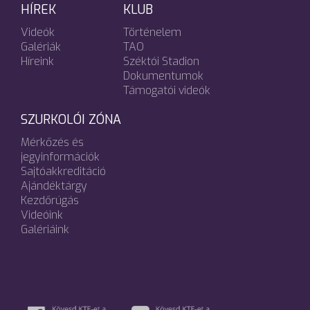
HÍREK
KLUB
Videók
Történelem
Galériák
TAO
Híreink
Széktói Stadion
Dokumentumok
Támogatói videók
SZURKOLÓI ZÓNA
Mérkőzés és
jegyinformációk
Sajtóakkreditáció
Ajándéktárgy
Kezdőrúgás
Videóink
Galériáink