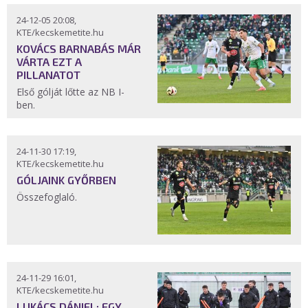
24-12-05 20:08,
KTE/kecskemetite.hu
KOVÁCS BARNABÁS MÁR
VÁRTA EZT A
PILLANATOT
Első gólját lőtte az NB I-
ben.
24-11-30 17:19,
KTE/kecskemetite.hu
GÓLJAINK GYŐRBEN
Összefoglaló.
24-11-29 16:01,
KTE/kecskemetite.hu
LUKÁCS DÁNIEL: EGY