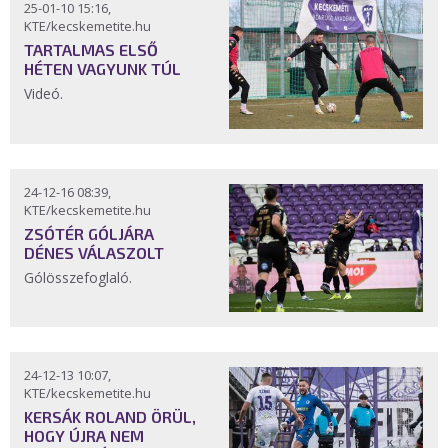
25-01-10 15:16,
KTE/kecskemetite.hu
TARTALMAS ELSŐ
HÉTEN VAGYUNK TÚL
Videó.
24-12-16 08:39,
KTE/kecskemetite.hu
ZSÓTÉR GÓLJÁRA
DÉNES VÁLASZOLT
Gólösszefoglaló.
24-12-13 10:07,
KTE/kecskemetite.hu
KERSÁK ROLAND ÖRÜL,
HOGY ÚJRA NEM