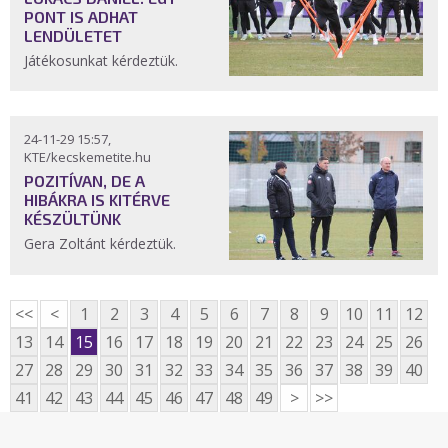
PONT IS ADHAT
LENDÜLETET
Játékosunkat kérdeztük.
24-11-29 15:57,
KTE/kecskemetite.hu
POZITÍVAN, DE A
HIBÁKRA IS KITÉRVE
KÉSZÜLTÜNK
Gera Zoltánt kérdeztük.
<<
<
1
2
3
4
5
6
7
8
9
10
11
12
13
14
15
16
17
18
19
20
21
22
23
24
25
26
27
28
29
30
31
32
33
34
35
36
37
38
39
40
41
42
43
44
45
46
47
48
49
>
>>