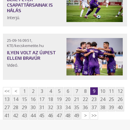
CSAPATTÁRSAINAK IS
HÁLÁS
Interjú.
25-09-16 09:51,
KTE/kecskemetite.hu
ILYEN VOLT AZ ÚJPEST
ELLENI BRAVÚR
Videó.
<<
<
1
2
3
4
5
6
7
8
9
10
11
12
13
14
15
16
17
18
19
20
21
22
23
24
25
26
27
28
29
30
31
32
33
34
35
36
37
38
39
40
41
42
43
44
45
46
47
48
49
>
>>