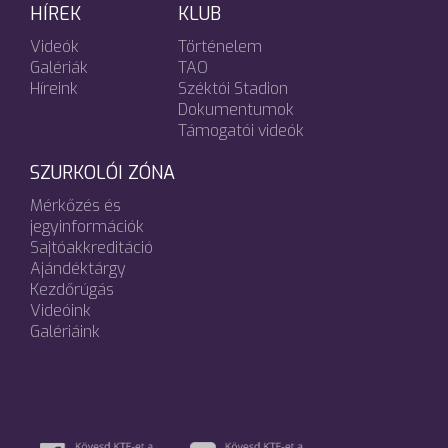
HÍREK
KLUB
Videók
Történelem
Galériák
TAO
Híreink
Széktói Stadion
Dokumentumok
Támogatói videók
SZURKOLÓI ZÓNA
Mérkőzés és
jegyinformációk
Sajtóakkreditáció
Ajándéktárgy
Kezdőrúgás
Videóink
Galériáink