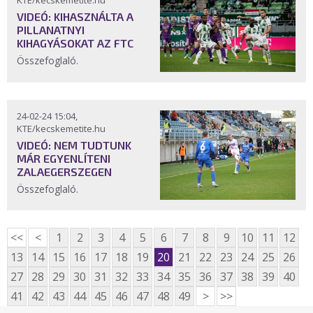
KTE/kecskemetite.hu
VIDEÓ: KIHASZNÁLTA A
PILLANATNYI
KIHAGYÁSOKAT AZ FTC
Összefoglaló.
24-02-24 15:04,
KTE/kecskemetite.hu
VIDEÓ: NEM TUDTUNK
MÁR EGYENLÍTENI
ZALAEGERSZEGEN
Összefoglaló.
<<
<
1
2
3
4
5
6
7
8
9
10
11
12
13
14
15
16
17
18
19
20
21
22
23
24
25
26
27
28
29
30
31
32
33
34
35
36
37
38
39
40
41
42
43
44
45
46
47
48
49
>
>>