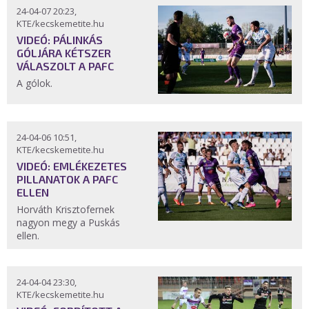
24-04-07 20:23,
KTE/kecskemetite.hu
VIDEÓ: PÁLINKÁS
GÓLJÁRA KÉTSZER
VÁLASZOLT A PAFC
A gólok.
24-04-06 10:51,
KTE/kecskemetite.hu
VIDEÓ: EMLÉKEZETES
PILLANATOK A PAFC
ELLEN
Horváth Krisztofernek
nagyon megy a Puskás
ellen.
24-04-04 23:30,
KTE/kecskemetite.hu