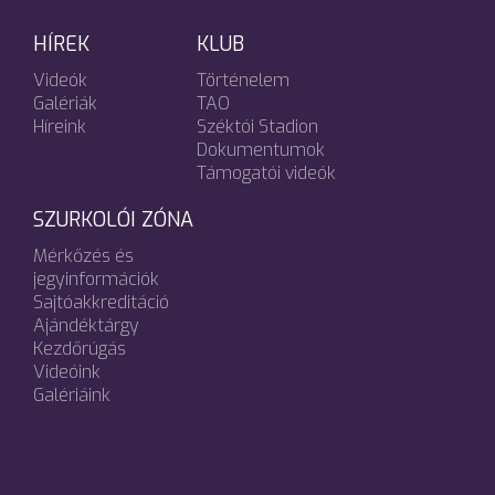
HÍREK
KLUB
Videók
Történelem
Galériák
TAO
Híreink
Széktói Stadion
Dokumentumok
Támogatói videók
SZURKOLÓI ZÓNA
Mérkőzés és
jegyinformációk
Sajtóakkreditáció
Ajándéktárgy
Kezdőrúgás
Videóink
Galériáink