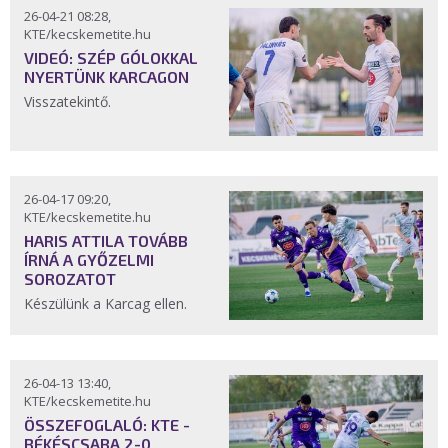
26-04-21 08:28,
KTE/kecskemetite.hu
VIDEÓ: SZÉP GÓLOKKAL
NYERTÜNK KARCAGON
Visszatekintő.
26-04-17 09:20,
KTE/kecskemetite.hu
HARIS ATTILA TOVÁBB
ÍRNÁ A GYŐZELMI
SOROZATOT
Készülünk a Karcag ellen.
26-04-13 13:40,
KTE/kecskemetite.hu
ÖSSZEFOGLALÓ: KTE -
BÉKÉSCSABA 2-0