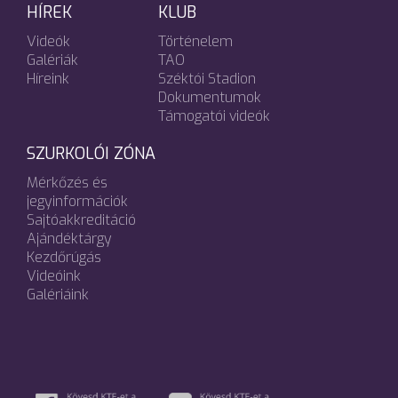
HÍREK
KLUB
Videók
Történelem
Galériák
TAO
Híreink
Széktói Stadion
Dokumentumok
Támogatói videók
SZURKOLÓI ZÓNA
Mérkőzés és
jegyinformációk
Sajtóakkreditáció
Ajándéktárgy
Kezdőrúgás
Videóink
Galériáink