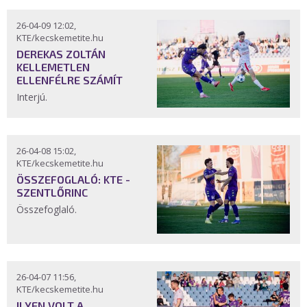
26-04-09 12:02,
KTE/kecskemetite.hu
DEREKAS ZOLTÁN
KELLEMETLEN
ELLENFÉLRE SZÁMÍT
Interjú.
26-04-08 15:02,
KTE/kecskemetite.hu
ÖSSZEFOGLALÓ: KTE -
SZENTLŐRINC
Összefoglaló.
26-04-07 11:56,
KTE/kecskemetite.hu
ILYEN VOLT A