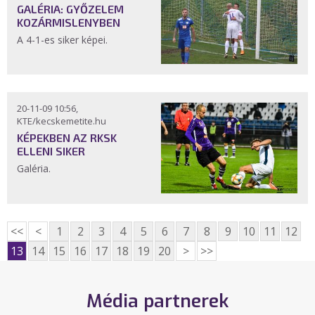
GALÉRIA: GYŐZELEM
KOZÁRMISLENYBEN
A 4-1-es siker képei.
20-11-09 10:56,
KTE/kecskemetite.hu
KÉPEKBEN AZ RKSK
ELLENI SIKER
Galéria.
<<
<
1
2
3
4
5
6
7
8
9
10
11
12
13
14
15
16
17
18
19
20
>
>>
Média partnerek