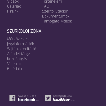
Videók
Történelem
Galériák
TAO
Híreink
Széktói Stadion
Dokumentumok
Támogatói videók
SZURKOLÓI ZÓNA
Mérkőzés és
jegyinformációk
Sajtóakkreditáció
Ajándéktárgy
Kezdőrúgás
Videóink
Galériáink