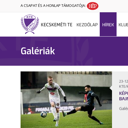
A CSAPAT ÉS A HONLAP TÁMOGATÓJA:
KEZDŐLAP
HÍREK
KLU
Galériák
23-12
KTE/
KÉP
BAJ
Galé