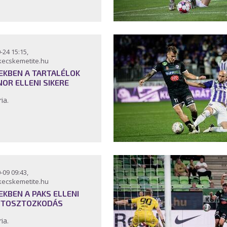
-24 15:15,
kecskemetite.hu
EKBEN A TARTALÉLOK
OR ELLENI SIKERE
ria.
-09 09:43,
kecskemetite.hu
EKBEN A PAKS ELLENI
TOSZTOZKODÁS
ria.