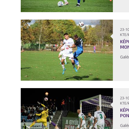
23-10
KTE/
KÉP
MON
Galé
23-10
KTE/
KÉP
PON
Galé