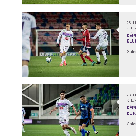
23-11
KTE/
KÉP
ELL
Galé
23-11
KTE/
KÉP
KUP
Galé