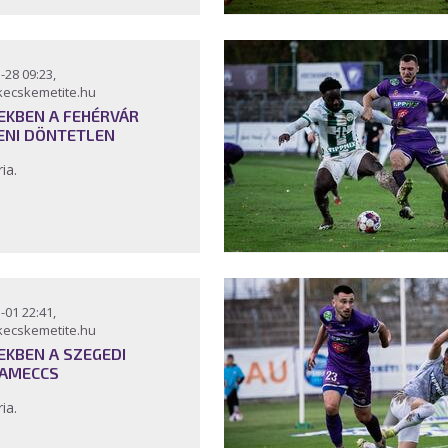
-28 09:23,
kecskemetite.hu
EKBEN A FEHÉRVÁR
ENI DÖNTETLEN
ria.
-01 22:41,
kecskemetite.hu
EKBEN A SZEGEDI
AMECCS
ria.