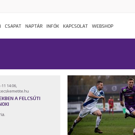
B
CSAPAT
NAPTÁR
INFÓK
KAPCSOLAT
WEBSHOP
-11 14:06,
kecskemetite.hu
EKBEN A FELCSÚTI
NOKI
ria.