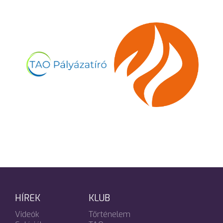
HÍREK
KLUB
Videók
Történelem