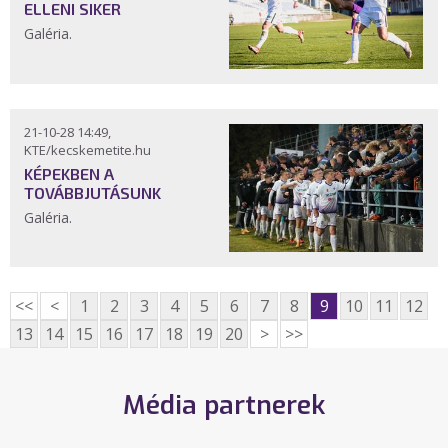
ELLENI SIKER
Galéria.
21-10-28 14:49,
KTE/kecskemetite.hu
KÉPEKBEN A
TOVÁBBJUTÁSUNK
Galéria.
<<
<
1
2
3
4
5
6
7
8
9
10
11
12
13
14
15
16
17
18
19
20
>
>>
Média partnerek