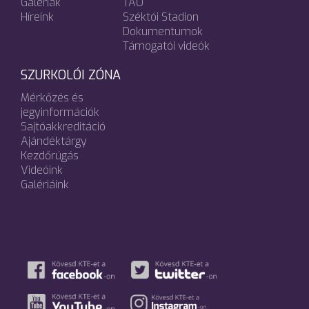
Galériák
TAO
Híreink
Széktói Stadion
Dokumentumok
Támogatói videók
SZURKOLÓI ZÓNA
Mérkőzés és
jegyinformációk
Sajtóakkreditáció
Ajándéktárgy
Kezdőrúgás
Videóink
Galériáink