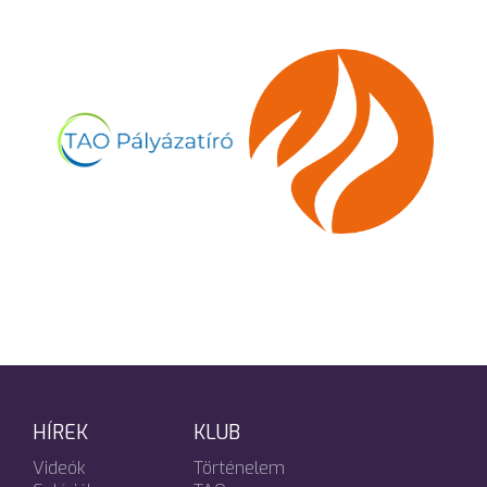
HÍREK
KLUB
Videók
Történelem