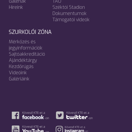
Galériák
TAO
Híreink
Széktói Stadion
Dokumentumok
Támogatói videók
SZURKOLÓI ZÓNA
Mérkőzés és
jegyinformációk
Sajtóakkreditáció
Ajándéktárgy
Kezdőrúgás
Videóink
Galériáink