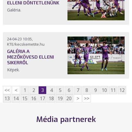
ELLENI DÖNTETLENÜNK
Galéria.
24-04-23 10:05,
KTE/kecskemetite.hu
GALÉRIA A
MEZŐKÖVESD ELLENI
SIKERRŐL
Képek.
<<
<
1
2
3
4
5
6
7
8
9
10
11
12
13
14
15
16
17
18
19
20
>
>>
Média partnerek