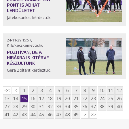
PONT IS ADHAT
LENDÜLETET
Játékosunkat kérdeztük.
24-11-29 15:57,
KTE/kecskemetite.hu
POZITÍVAN, DE A
HIBÁKRA IS KITÉRVE
KÉSZÜLTÜNK
Gera Zoltánt kérdeztük.
<<
<
1
2
3
4
5
6
7
8
9
10
11
12
13
14
15
16
17
18
19
20
21
22
23
24
25
26
27
28
29
30
31
32
33
34
35
36
37
38
39
40
41
42
43
44
45
46
47
48
49
>
>>