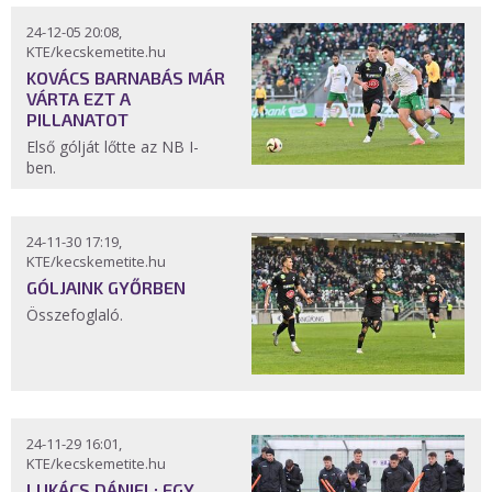
24-12-05 20:08,
KTE/kecskemetite.hu
KOVÁCS BARNABÁS MÁR
VÁRTA EZT A
PILLANATOT
Első gólját lőtte az NB I-
ben.
24-11-30 17:19,
KTE/kecskemetite.hu
GÓLJAINK GYŐRBEN
Összefoglaló.
24-11-29 16:01,
KTE/kecskemetite.hu
LUKÁCS DÁNIEL: EGY