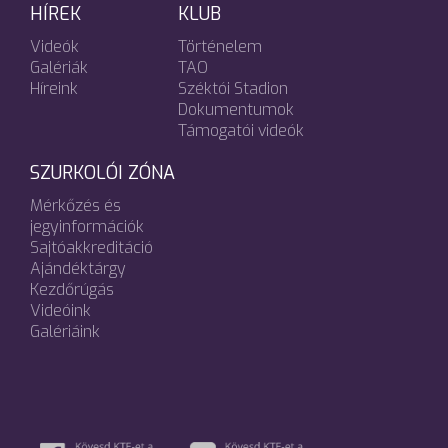
HÍREK
KLUB
Videók
Történelem
Galériák
TAO
Híreink
Széktói Stadion
Dokumentumok
Támogatói videók
SZURKOLÓI ZÓNA
Mérkőzés és
jegyinformációk
Sajtóakkreditáció
Ajándéktárgy
Kezdőrúgás
Videóink
Galériáink