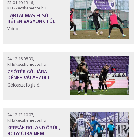
25-01-10 15:16,
KTE/kecskemetite.hu
TARTALMAS ELSŐ
HÉTEN VAGYUNK TÚL
Videó.
24-12-16 08:39,
KTE/kecskemetite.hu
ZSÓTÉR GÓLJÁRA
DÉNES VÁLASZOLT
Gólösszefoglaló.
24-12-13 10:07,
KTE/kecskemetite.hu
KERSÁK ROLAND ÖRÜL,
HOGY ÚJRA NEM