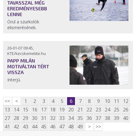
TAVASSZAL MÉG
EREDMÉNYESEBB
LENNE
Örül a szurkolók
elismerésének.
26-01-07 09:45,
KTE/kecskemetite.hu
PAPP MILÁN
MOTIVÁLTAN TÉRT
VISSZA
Interjú.
<<
<
1
2
3
4
5
6
7
8
9
10
11
12
13
14
15
16
17
18
19
20
21
22
23
24
25
26
27
28
29
30
31
32
33
34
35
36
37
38
39
40
41
42
43
44
45
46
47
48
49
>
>>