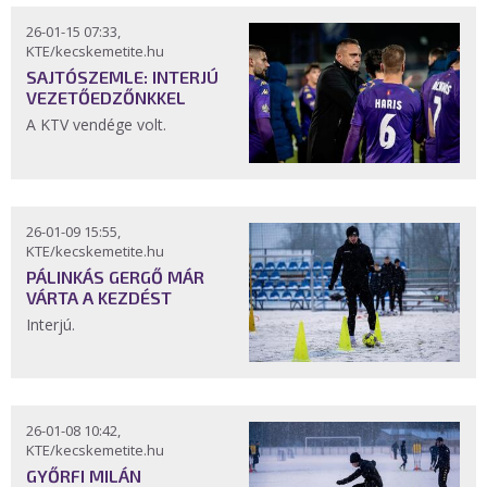
26-01-15 07:33,
KTE/kecskemetite.hu
SAJTÓSZEMLE: INTERJÚ
VEZETŐEDZŐNKKEL
A KTV vendége volt.
26-01-09 15:55,
KTE/kecskemetite.hu
PÁLINKÁS GERGŐ MÁR
VÁRTA A KEZDÉST
Interjú.
26-01-08 10:42,
KTE/kecskemetite.hu
GYŐRFI MILÁN