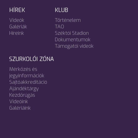
HÍREK
KLUB
Videók
Történelem
Galériák
TAO
Híreink
Széktói Stadion
Dokumentumok
Támogatói videók
SZURKOLÓI ZÓNA
Mérkőzés és
jegyinformációk
Sajtóakkreditáció
Ajándéktárgy
Kezdőrúgás
Videóink
Galériáink