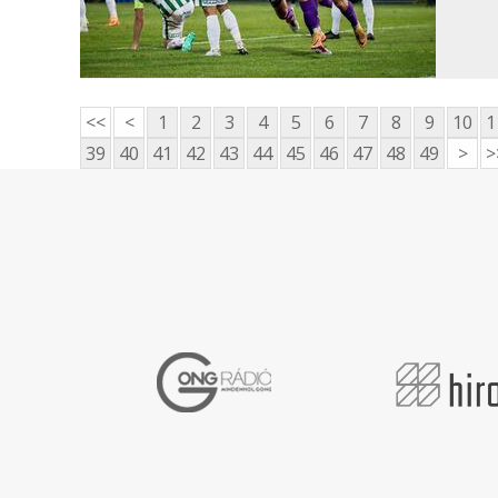
<<
<
1
2
3
4
5
6
7
8
9
10
1
39
40
41
42
43
44
45
46
47
48
49
>
>