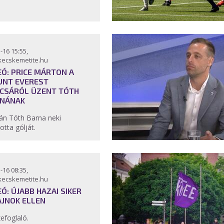
-16 15:55,
kecskemetite.hu
EÓ: PRICE MÁRTON A
NT EVEREST
CSÁRÓL ÜZENT TÓTH
NÁNAK
án Tóth Barna neki
lotta gólját.
-16 08:35,
kecskemetite.hu
EÓ: ÚJABB HAZAI SIKER
AJNOK ELLEN
efoglaló.