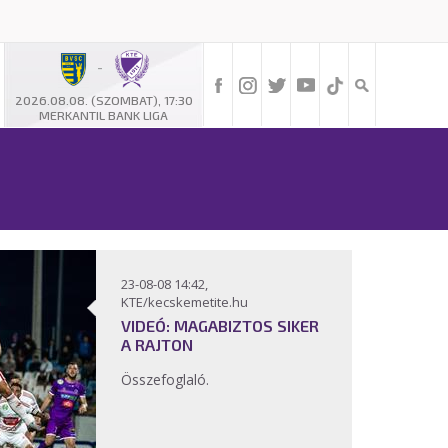
-
2026.08.08. (SZOMBAT), 17:30
MERKANTIL BANK LIGA
23-08-08 14:42,
KTE/kecskemetite.hu
VIDEÓ: MAGABIZTOS SIKER
A RAJTON
Összefoglaló.