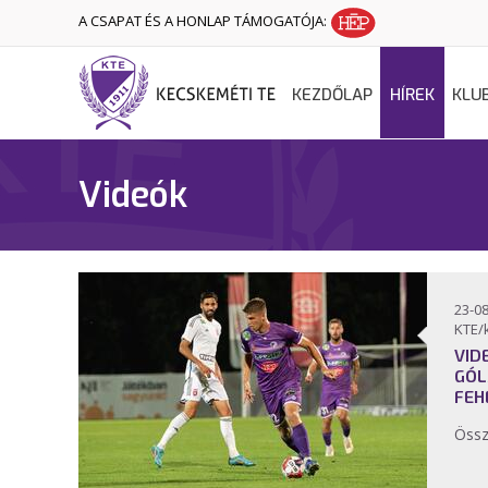
A CSAPAT ÉS A HONLAP TÁMOGATÓJA:
KEZDŐLAP
HÍREK
KLU
Videók
23-08
KTE/
VID
GÓL
FEH
Össz