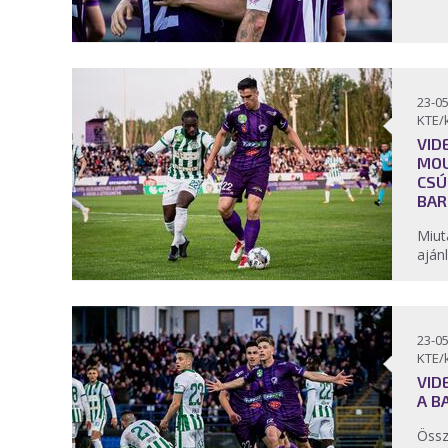
23-05
KTE/
VID
MOU
CSÚ
BAR
Miut
aján
23-05
KTE/
VID
A B
Össz