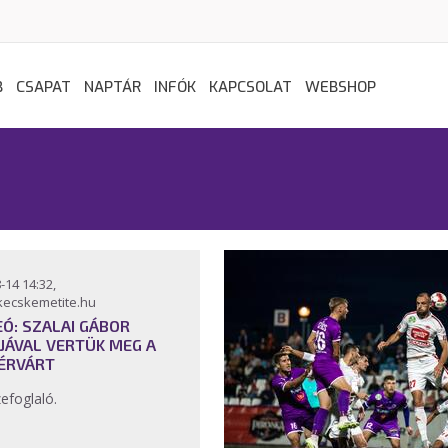
B
CSAPAT
NAPTÁR
INFÓK
KAPCSOLAT
WEBSHOP
-14 14:32,
kecskemetite.hu
EÓ: SZALAI GÁBOR
JÁVAL VERTÜK MEG A
ÉRVÁRT
efoglaló.