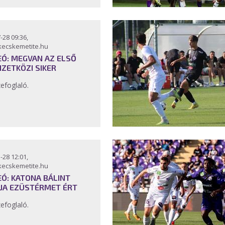
-28 09:36,
kecskemetite.hu
EÓ: MEGVAN AZ ELSŐ
ZETKÖZI SIKER
efoglaló.
-28 12:01,
kecskemetite.hu
EÓ: KATONA BÁLINT
JA EZÜSTÉRMET ÉRT
efoglaló.