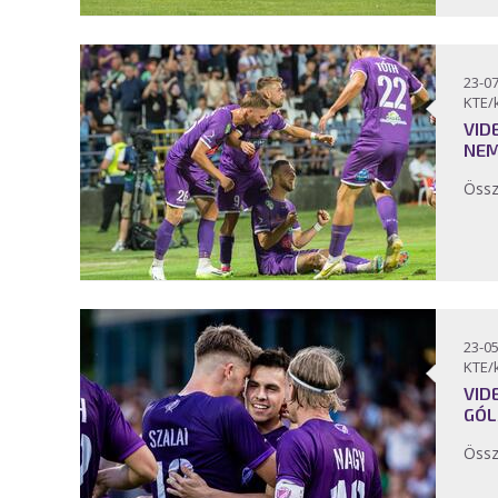
23-07
KTE/
VID
NEM
Össz
23-05
KTE/
VID
GÓL
Össz