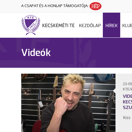
A CSAPAT ÉS A HONLAP TÁMOGATÓJA:
KEZDŐLAP
HÍREK
KLU
Videók
23-05
KTE/
VID
KEC
SZU
Kiss