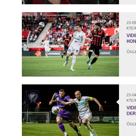
23-05
KTE/
VID
HON
Össz
23-04
KTE/
VID
DER
Össz