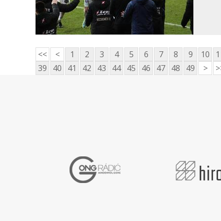
<<
<
1
2
3
4
5
6
7
8
9
10
1
39
40
41
42
43
44
45
46
47
48
49
>
>