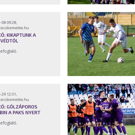
-08 09:28,
kecskemetite.hu
EÓ: KIKAPTUNK A
VÉDTÓL
efoglaló.
-29 12:31,
kecskemetite.hu
EÓ: GÓLZÁPOROS
BIN A PAKS NYERT
efoglaló.