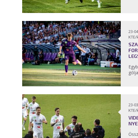
23-04
KTE/
SZA
FOR
LEG
Egyb
gólj
23-03
KTE/
VID
NYE
Össz