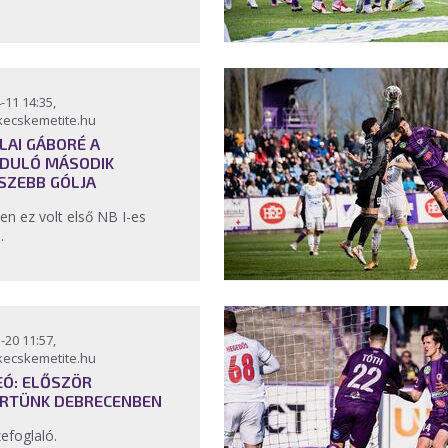
-11 14:35,
kecskemetite.hu
LAI GÁBORÉ A
DULÓ MÁSODIK
SZEBB GÓLJA
en ez volt első NB I-es
a.
-20 11:57,
kecskemetite.hu
EÓ: ELŐSZÖR
RTÜNK DEBRECENBEN
efoglaló.