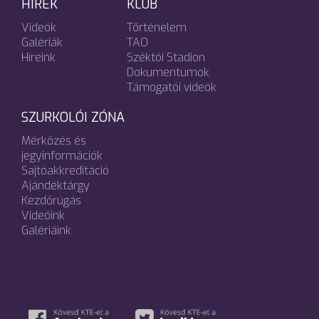
HÍREK
KLUB
Videók
Történelem
Galériák
TAO
Híreink
Széktói Stadion
Dokumentumok
Támogatói videók
SZURKOLÓI ZÓNA
Mérkőzés és
jegyinformációk
Sajtóakkreditáció
Ajándéktárgy
Kezdőrúgás
Videóink
Galériáink