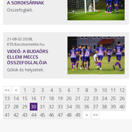
A SOROKSÁRNAK
Összefoglaló.
21-08-02 20:08,
KTE/kecskemetite.hu
VIDEÓ: A BUDAÖRS
ELLENI MECCS
ÖSSZEFOGLALÓJA
Gólok és helyzetek.
<<
<
1
2
3
4
5
6
7
8
9
10
11
12
13
14
15
16
17
18
19
20
21
22
23
24
25
26
27
28
29
30
31
32
33
34
35
36
37
38
39
40
41
42
43
44
45
46
47
48
49
>
>>