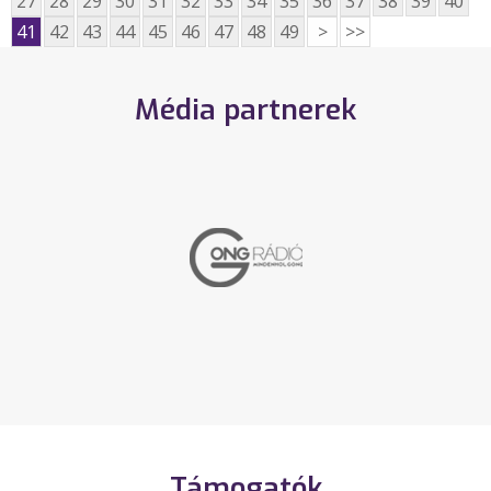
27
28
29
30
31
32
33
34
35
36
37
38
39
40
41
42
43
44
45
46
47
48
49
>
>>
Média partnerek
Támogatók