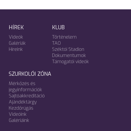
HÍREK
KLUB
Videók
Történelem
Galériák
TAO
Híreink
Széktói Stadion
Dokumentumok
Támogatói videók
SZURKOLÓI ZÓNA
Mérkőzés és
jegyinformációk
Sajtóakkreditáció
Ajándéktárgy
Kezdőrúgás
Videóink
Galériáink