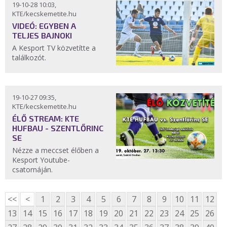
19-10-28 10:03,
KTE/kecskemetite.hu
VIDEÓ: EGYBEN A
TELJES BAJNOKI
A Kesport TV közvetítte a
találkozót.
19-10-27 09:35,
KTE/kecskemetite.hu
ÉLŐ STREAM: KTE
HUFBAU - SZENTLŐRINC
SE
Nézze a meccset élőben a
Kesport Youtube-
csatornáján.
<<
<
1
2
3
4
5
6
7
8
9
10
11
12
13
14
15
16
17
18
19
20
21
22
23
24
25
26