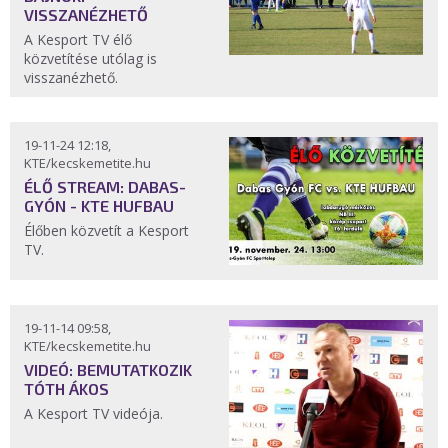
VISSZANÉZHETŐ
A Kesport TV élő
közvetítése utólag is
visszanézhető.
19-11-24 12:18,
KTE/kecskemetite.hu
ÉLŐ STREAM: DABAS-
GYÓN - KTE HUFBAU
Élőben közvetít a Kesport
TV.
19-11-14 09:58,
KTE/kecskemetite.hu
VIDEÓ: BEMUTATKOZIK
TÓTH ÁKOS
A Kesport TV videója.