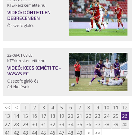
KTE/kecskemetite.hu
VIDEÓ: DÖNTETLEN
DEBRECENBEN
Összefoglaló.
22-08-01 08:05,
KTE/kecskemetite.hu
VIDEÓ: KECSKEMÉTI TE -
VASAS FC
Összefoglaló és
értékelések.
<<
<
1
2
3
4
5
6
7
8
9
10
11
12
13
14
15
16
17
18
19
20
21
22
23
24
25
26
27
28
29
30
31
32
33
34
35
36
37
38
39
40
41
42
43
44
45
46
47
48
49
>
>>