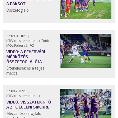
A PAKSOT
Összefoglaló.
22-09-01 10:18,
KTE/kecskemetite.hu (fotó:
MOL Fehérvár FC)
VIDEÓ: A FEHÉRVÁRI
MÉRKŐZÉS
ÖSSZEFOGLALÓJA
Értékelések és a teljes
meccs.
22-08-29 09:55,
KTE/kecskemetite.hu
VIDEÓ: VISSZATEKINTŐ
A ZTE ELLENI SIKERRE
Meccs, összefoglaló,