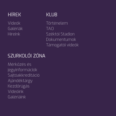
HÍREK
KLUB
Videók
Történelem
Galériák
TAO
Híreink
Széktói Stadion
Dokumentumok
Támogatói videók
SZURKOLÓI ZÓNA
Mérkőzés és
jegyinformációk
Sajtóakkreditáció
Ajándéktárgy
Kezdőrúgás
Videóink
Galériáink