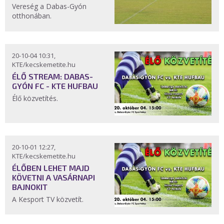
Vereség a Dabas-Gyón
otthonában.
20-10-04 10:31,
KTE/kecskemetite.hu
ÉLŐ STREAM: DABAS-
GYÓN FC - KTE HUFBAU
Élő közvetítés.
20-10-01 12:27,
KTE/kecskemetite.hu
ÉLŐBEN LEHET MAJD
KÖVETNI A VASÁRNAPI
BAJNOKIT
A Kesport TV közvetít.