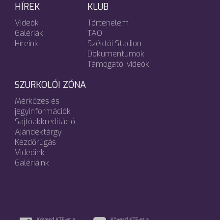
HÍREK
KLUB
Videók
Történelem
Galériák
TAO
Híreink
Széktói Stadion
Dokumentumok
Támogatói videók
SZURKOLÓI ZÓNA
Mérkőzés és
jegyinformációk
Sajtóakkreditáció
Ajándéktárgy
Kezdőrúgás
Videóink
Galériáink