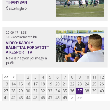
TIHANYBAN
Összefoglaló.
20-09-17 13:38,
KTE/kecskemetite.hu
VIDEÓ: KÁROLY
BÁLINTTAL FORGATOTT
A KESPORT TV
Neki is nagyon jól megy a
játék.
<<
<
1
2
3
4
5
6
7
8
9
10
11
12
13
14
15
16
17
18
19
20
21
22
23
24
25
26
27
28
29
30
31
32
33
34
35
36
37
38
39
40
41
42
43
44
45
46
47
48
49
>
>>