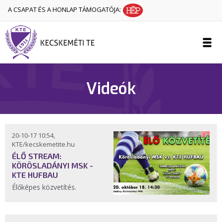
A CSAPAT ÉS A HONLAP TÁMOGATÓJA:
Videók
20-10-17 10:54,
KTE/kecskemetite.hu
ÉLŐ STREAM:
KÖRÖSLADÁNYI MSK -
KTE HUFBAU
Élőképes közvetítés.