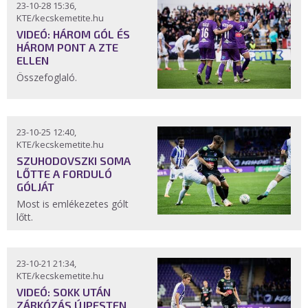
23-10-28 15:36,
KTE/kecskemetite.hu
VIDEÓ: HÁROM GÓL ÉS
HÁROM PONT A ZTE
ELLEN
Összefoglaló.
23-10-25 12:40,
KTE/kecskemetite.hu
SZUHODOVSZKI SOMA
LŐTTE A FORDULÓ
GÓLJÁT
Most is emlékezetes gólt
lőtt.
23-10-21 21:34,
KTE/kecskemetite.hu
VIDEÓ: SOKK UTÁN
ZÁRKÓZÁS ÚJPESTEN