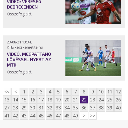
VIDEÓ: VERESÉG
DEBRECENBEN
Összefoglaló.
23-08-21 13:34,
KTE/kecskemetite.hu
VIDEÓ: MEGPATTANÓ
LÖVÉSSEL NYERT AZ
MTK
Összefoglaló.
<<
<
1
2
3
4
5
6
7
8
9
10
11
12
13
14
15
16
17
18
19
20
21
22
23
24
25
26
27
28
29
30
31
32
33
34
35
36
37
38
39
40
41
42
43
44
45
46
47
48
49
>
>>