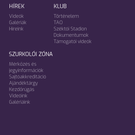
HÍREK
KLUB
Videók
Történelem
Galériák
TAO
Híreink
Széktói Stadion
Dokumentumok
Támogatói videók
SZURKOLÓI ZÓNA
Mérkőzés és
jegyinformációk
Sajtóakkreditáció
Ajándéktárgy
Kezdőrúgás
Videóink
Galériáink