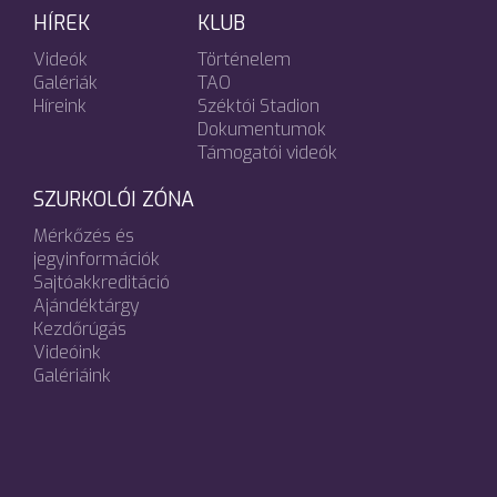
HÍREK
KLUB
Videók
Történelem
Galériák
TAO
Híreink
Széktói Stadion
Dokumentumok
Támogatói videók
SZURKOLÓI ZÓNA
Mérkőzés és
jegyinformációk
Sajtóakkreditáció
Ajándéktárgy
Kezdőrúgás
Videóink
Galériáink