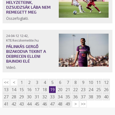
HELYZETEINK,
DZSUDZSÁK LÁBA NEM
REMEGETT MEG
Összefoglaló.
24-04-12 12:42,
KTE/kecskemetite.hu
PÁLINKÁS GERGŐ
BIZAKODVA TEKINT A
DEBRECEN ELLENI
BAJNOKI ELÉ
Videó.
<<
<
1
2
3
4
5
6
7
8
9
10
11
12
13
14
15
16
17
18
19
20
21
22
23
24
25
26
27
28
29
30
31
32
33
34
35
36
37
38
39
40
41
42
43
44
45
46
47
48
49
>
>>