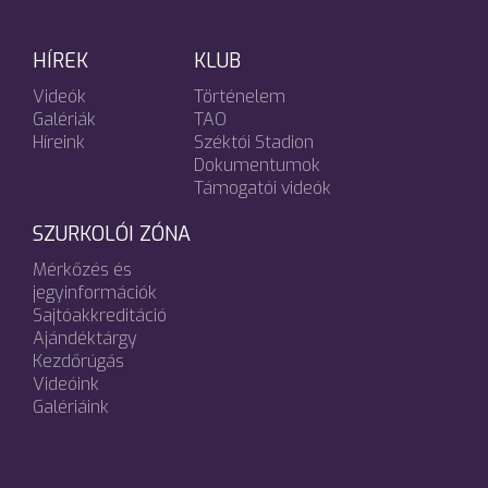
HÍREK
KLUB
Videók
Történelem
Galériák
TAO
Híreink
Széktói Stadion
Dokumentumok
Támogatói videók
SZURKOLÓI ZÓNA
Mérkőzés és
jegyinformációk
Sajtóakkreditáció
Ajándéktárgy
Kezdőrúgás
Videóink
Galériáink