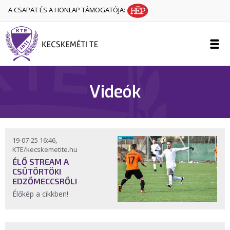
A CSAPAT ÉS A HONLAP TÁMOGATÓJA:
Videók
19-07-25 16:46,
KTE/kecskemetite.hu
ÉLŐ STREAM A
CSÜTÖRTÖKI
EDZŐMECCSRŐL!
Élőkép a cikkben!