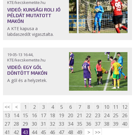
KTE/kecskemetite.hu
VIDEÓ: KUNSÁGI ROLI JÓ
PÉLDÁT MUTATOTT
MAKÓN
A KTE kapusa a
labdaszedőt vigasztalta.
19-05-13 16:44,
KTE/kecskemetite.hu
VIDEÓ: EGY GÓL
DÖNTÖTT MAKÓN
A gól és a helyzetek.
<<
<
1
2
3
4
5
6
7
8
9
10
11
12
13
14
15
16
17
18
19
20
21
22
23
24
25
26
27
28
29
30
31
32
33
34
35
36
37
38
39
40
41
42
43
44
45
46
47
48
49
>
>>