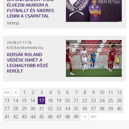
ÉLVEZNI AKAROM A
FUTBALLT ÉS SIKERES
LENNI A CSAPATTAL
Interjú.
24-08-27 11:18,
KTE/kecskemetite.hu
KERSÁK ROLAND
VÉDÉSE ISMÉT A
LEGNAGYOBB KÖZÉ
KERÜLT
<<
<
1
2
3
4
5
6
7
8
9
10
11
12
13
14
15
16
17
18
19
20
21
22
23
24
25
26
27
28
29
30
31
32
33
34
35
36
37
38
39
40
41
42
43
44
45
46
47
48
49
>
>>