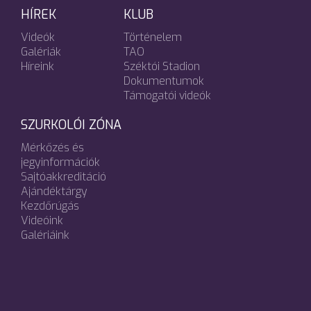
HÍREK
KLUB
Videók
Történelem
Galériák
TAO
Híreink
Széktói Stadion
Dokumentumok
Támogatói videók
SZURKOLÓI ZÓNA
Mérkőzés és
jegyinformációk
Sajtóakkreditáció
Ajándéktárgy
Kezdőrúgás
Videóink
Galériáink