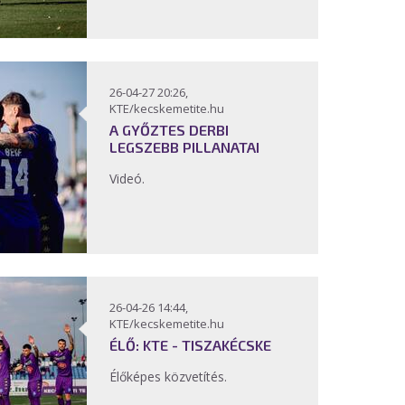
26-04-27 20:26,
KTE/kecskemetite.hu
A GYŐZTES DERBI
LEGSZEBB PILLANATAI
Videó.
26-04-26 14:44,
KTE/kecskemetite.hu
ÉLŐ: KTE - TISZAKÉCSKE
Élőképes közvetítés.