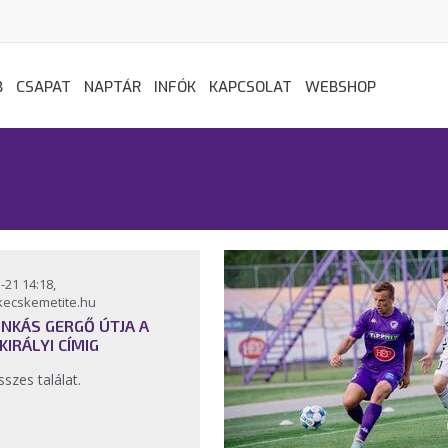
B
CSAPAT
NAPTÁR
INFÓK
KAPCSOLAT
WEBSHOP
-21 14:18,
kecskemetite.hu
INKÁS GERGŐ ÚTJA A
KIRÁLYI CÍMIG
sszes találat.