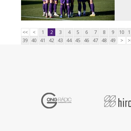
<<
<
1
2
3
4
5
6
7
8
9
10
1
39
40
41
42
43
44
45
46
47
48
49
>
>