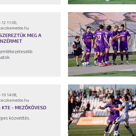
-12 11:00,
kecskemetite.hu
 SZEREZTÜK MEG A
ONZÉRMET
gemlékezetesebb
anatok.
-10 14:08,
kecskemetite.hu
: KTE - MEZŐKÖVESD
épes közvetítés.