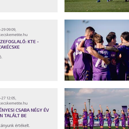
-29 09:09,
kecskemetite.hu
ZEFOGLALÓ: KTE -
ZAKÉCSKE
ó.
-27 12:05,
kecskemetite.hu
ÉNYESI CSABA NÉGY ÉV
N TALÁLT BE
tányunk értékelt.