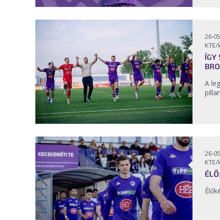
26-05
KTE/
ÍGY
BR
A le
pill
26-05
KTE/
ÉLŐ
Élők