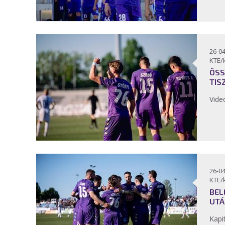
26-04
KTE/
ÖSS
TIS
Vide
26-04
KTE/
BEL
UTÁ
Kapi