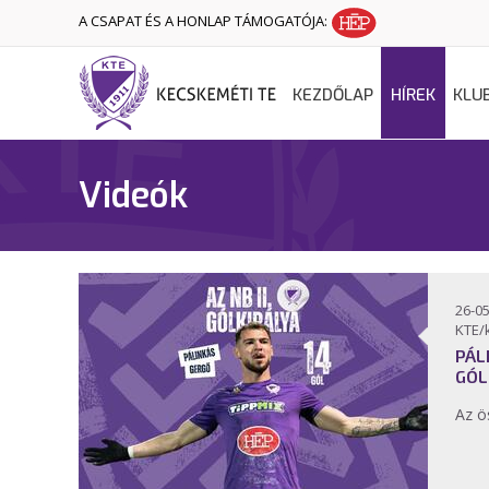
A CSAPAT ÉS A HONLAP TÁMOGATÓJA:
KEZDŐLAP
HÍREK
KLU
Videók
26-05
KTE/
PÁL
GÓL
Az ö