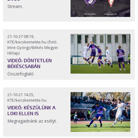
Stream.
21-10-27 08:19,
KTE/kecskemetite.hu (fotó:
Imre György/Békés Megyei
Hírlap)
VIDEÓ: DÖNTETLEN
BÉKÉSCSABÁN
Összefoglaló.
21-10-21 14:25,
KTE/kecskemetite.hu
VIDEÓ: KÉSZÜLÜNK A
LOKI ELLEN IS
Megragadnánk az esélyt.