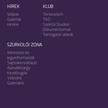
HÍREK
KLUB
Videók
Történelem
Galériák
TAO
Híreink
Széktói Stadion
Dokumentumok
Támogatói videók
SZURKOLÓI ZÓNA
Mérkőzés és
jegyinformációk
Sajtóakkreditáció
Ajándéktárgy
Kezdőrúgás
Videóink
Galériáink