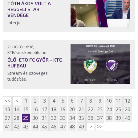
TÓTH ÁKOS VOLT A
REGGELI START
VENDÉGE
Interjú.
21-10-03 16:16,
KTE/kecskemetite.hu
ÉLŐ: ETO FC GYŐR - KTE
HUFBAU
Stream és szöveges
tudósítás.
<<
<
1
2
3
4
5
6
7
8
9
10
11
12
13
14
15
16
17
18
19
20
21
22
23
24
25
26
27
28
29
30
31
32
33
34
35
36
37
38
39
40
41
42
43
44
45
46
47
48
49
>
>>