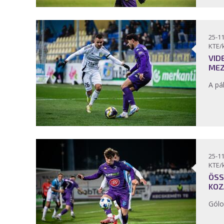
25-11
KTE/
VID
MEZ
A pá
25-11
KTE/
ÖSS
KOZ
Gólo