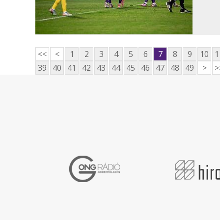
<<
<
1
2
3
4
5
6
7
8
9
10
1
39
40
41
42
43
44
45
46
47
48
49
>
>