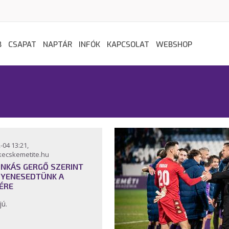
B
CSAPAT
NAPTÁR
INFÓK
KAPCSOLAT
WEBSHOP
-04 13:21,
kecskemetite.hu
INKÁS GERGŐ SZERINT
GYENESEDTÜNK A
ÉRE
jú.