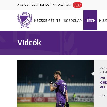
A CSAPAT ÉS A HONLAP TÁMOGATÓJA:
KEZDŐLAP
HÍREK
KLU
Videók
25-12
KTE/
PÁL
KIE
VÉG
Inter