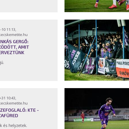
-10 11:13,
kecskemetite.hu
INKÁS GERGŐ:
ÖDÖTT, AMIT
ERVEZTÜNK
jú.
-31 10:43,
kecskemetite.hu
ZEFOGLALÓ: KTE -
ZAFÜRED
k és helyzetek.