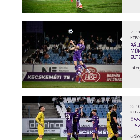
25-11
KTE/
PÁL
MŰK
ELT
Inter
25-10
KTE/
ÖSS
TIS
Gólo