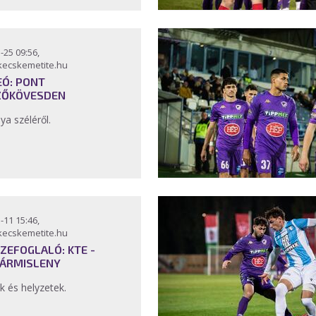
-25 09:56,
kecskemetite.hu
EÓ: PONT
ŐKÖVESDEN
lya széléről.
-11 15:46,
kecskemetite.hu
ZEFOGLALÓ: KTE -
ÁRMISLENY
k és helyzetek.