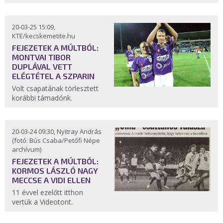
20-03-25 15:09,
KTE/kecskemetite.hu
FEJEZETEK A MÚLTBÓL:
MONTVAI TIBOR
DUPLÁVAL VETT
ELÉGTÉTEL A SZPARIN
Volt csapatának törlesztett
korábbi támadónk.
20-03-24 09:30, Nyitray András
(fotó: Bús Csaba/Petőfi Népe
archívum)
FEJEZETEK A MÚLTBÓL:
KORMOS LÁSZLÓ NAGY
MECCSE A VIDI ELLEN
11 évvel ezelőtt itthon
vertük a Videotont.