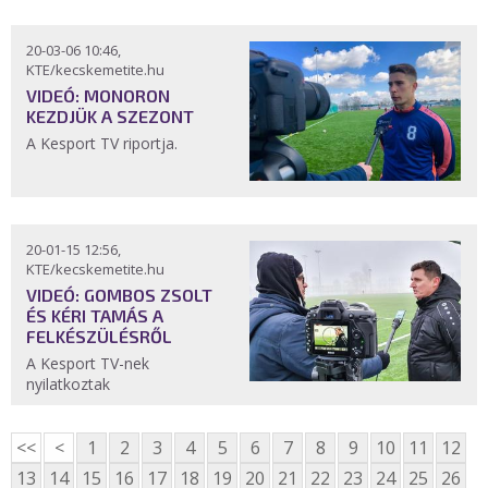
20-03-06 10:46,
KTE/kecskemetite.hu
VIDEÓ: MONORON
KEZDJÜK A SZEZONT
A Kesport TV riportja.
20-01-15 12:56,
KTE/kecskemetite.hu
VIDEÓ: GOMBOS ZSOLT
ÉS KÉRI TAMÁS A
FELKÉSZÜLÉSRŐL
A Kesport TV-nek
nyilatkoztak
<<
<
1
2
3
4
5
6
7
8
9
10
11
12
13
14
15
16
17
18
19
20
21
22
23
24
25
26