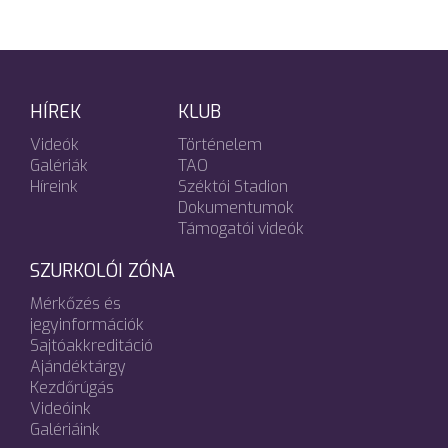
HÍREK
KLUB
Videók
Történelem
Galériák
TAO
Híreink
Széktói Stadion
Dokumentumok
Támogatói videók
SZURKOLÓI ZÓNA
Mérkőzés és
jegyinformációk
Sajtóakkreditáció
Ajándéktárgy
Kezdőrúgás
Videóink
Galériáink