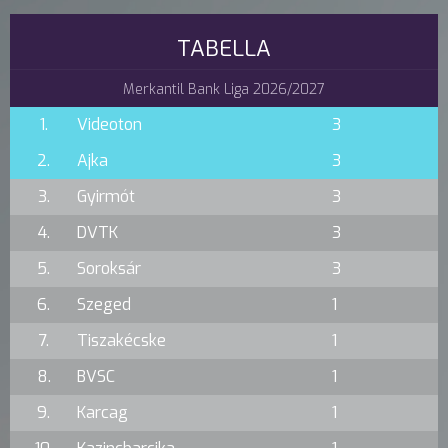
TABELLA
Merkantil Bank Liga 2026/2027
1.
Videoton
3
2.
Ajka
3
3.
Gyirmót
3
4.
DVTK
3
5.
Soroksár
3
6.
Szeged
1
7.
Tiszakécske
1
8.
BVSC
1
9.
Karcag
1