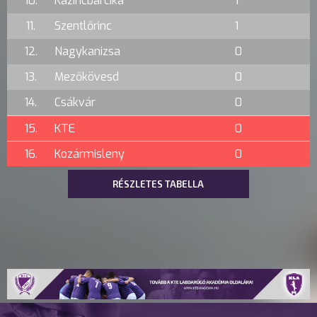
10.
Kazincbarcika
1
11.
Szentlőrinc
1
12.
Nagykanizsa
0
13.
Mezőkövesd
0
14.
Csákvár
0
15.
KTE
0
16.
Kozármisleny
0
RÉSZLETES TABELLA