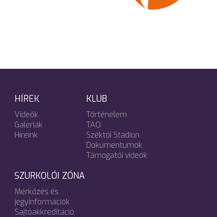
HÍREK
KLUB
Videók
Történelem
Galériák
TAO
Híreink
Széktói Stadion
Dokumentumok
Támogatói videók
SZURKOLÓI ZÓNA
Mérkőzés és
jegyinformációk
Sajtóakkreditáció