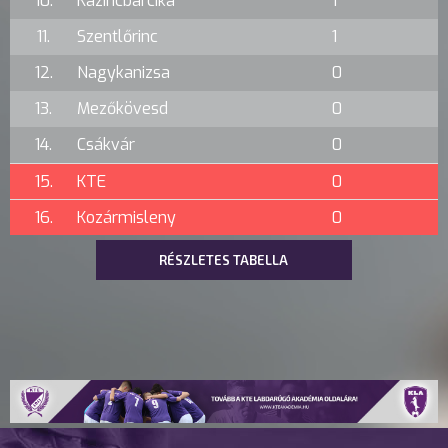
10.
Kazincbarcika
1
11.
Szentlőrinc
1
12.
Nagykanizsa
0
13.
Mezőkövesd
0
14.
Csákvár
0
15.
KTE
0
16.
Kozármisleny
0
RÉSZLETES TABELLA