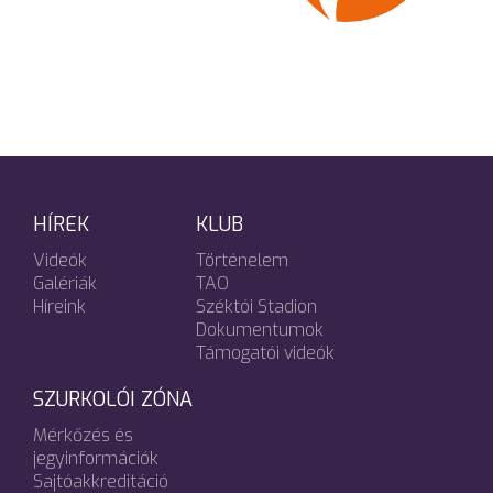
HÍREK
KLUB
Videók
Történelem
Galériák
TAO
Híreink
Széktói Stadion
Dokumentumok
Támogatói videók
SZURKOLÓI ZÓNA
Mérkőzés és
jegyinformációk
Sajtóakkreditáció