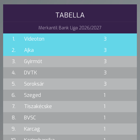
TABELLA
Merkantil Bank Liga 2026/2027
1.
Videoton
3
2.
Ajka
3
3.
Gyirmót
3
4.
DVTK
3
5.
Soroksár
3
6.
Szeged
1
7.
Tiszakécske
1
8.
BVSC
1
9.
Karcag
1