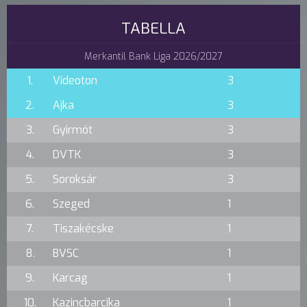
TABELLA
Merkantil Bank Liga 2026/2027
1.
Videoton
3
2.
Ajka
3
3.
Gyirmót
3
4.
DVTK
3
5.
Soroksár
3
6.
Szeged
1
7.
Tiszakécske
1
8.
BVSC
1
9.
Karcag
1
10.
Kazincbarcika
1