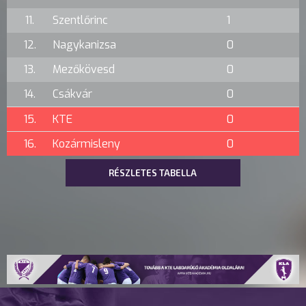
11.
Szentlőrinc
1
12.
Nagykanizsa
0
13.
Mezőkövesd
0
14.
Csákvár
0
15.
KTE
0
16.
Kozármisleny
0
RÉSZLETES TABELLA