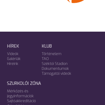
HÍREK
KLUB
Videók
Történelem
Galériák
TAO
Híreink
Széktói Stadion
Dokumentumok
Támogatói videók
SZURKOLÓI ZÓNA
Mérkőzés és
jegyinformációk
Sajtóakkreditáció