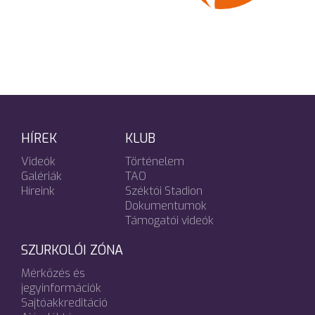
HÍREK
KLUB
Videók
Történelem
Galériák
TAO
Híreink
Széktói Stadion
Dokumentumok
Támogatói videók
SZURKOLÓI ZÓNA
Mérkőzés és
jegyinformációk
Sajtóakkreditáció