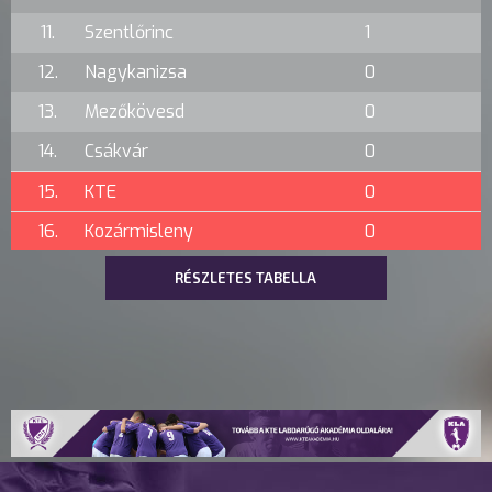
11.
Szentlőrinc
1
12.
Nagykanizsa
0
13.
Mezőkövesd
0
14.
Csákvár
0
15.
KTE
0
16.
Kozármisleny
0
RÉSZLETES TABELLA